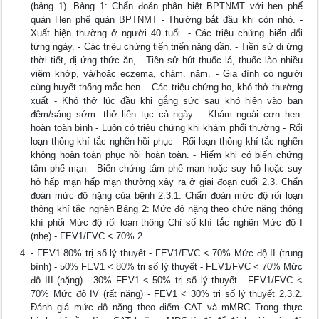
(bảng 1). Bảng 1: Chẩn đoán phân biệt BPTNMT với hen phế
quản Hen phế quản BPTNMT - Thường bắt đầu khi còn nhỏ. -
Xuất hiện thường ở người 40 tuổi. - Các triệu chứng biến đổi
từng ngày. - Các triệu chứng tiến triển nặng dần. - Tiền sử dị ứng
thời tiết, dị ứng thức ăn, - Tiền sử hút thuốc lá, thuốc lào nhiều
viêm khớp, và/hoặc eczema, chàm. năm. - Gia đình có người
cùng huyết thống mắc hen. - Các triệu chứng ho, khó thở thường
xuất - Khó thở lúc đầu khi gắng sức sau khó hiện vào ban
đêm/sáng sớm. thở liên tục cả ngày. - Khám ngoài cơn hen:
hoàn toàn bình - Luôn có triệu chứng khi khám phổi thường - Rối
loạn thông khí tắc nghẽn hồi phục - Rối loạn thông khí tắc nghẽn
không hoàn toàn phục hồi hoàn toàn. - Hiếm khi có biến chứng
tâm phế mạn - Biến chứng tâm phế mạn hoặc suy hô hoặc suy
hô hấp mạn hấp mạn thường xảy ra ở giai đoạn cuối 2.3. Chẩn
đoán mức độ nặng của bệnh 2.3.1. Chẩn đoán mức độ rối loạn
thông khí tắc nghẽn Bảng 2: Mức độ nặng theo chức năng thông
khí phổi Mức độ rối loạn thông Chỉ số khí tắc nghẽn Mức độ I
(nhẹ) - FEV1/FVC < 70% 2
- FEV1 80% trị số lý thuyết - FEV1/FVC < 70% Mức độ II (trung
bình) - 50% FEV1 < 80% trị số lý thuyết - FEV1/FVC < 70% Mức
độ III (nặng) - 30% FEV1 < 50% trị số lý thuyết - FEV1/FVC <
70% Mức độ IV (rất nặng) - FEV1 < 30% trị số lý thuyết 2.3.2.
Đánh giá mức độ nặng theo điểm CAT và mMRC Trong thực