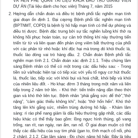
VÀ HEN PHẾ QUẢN TÀI LIỆU KHÓA ĐÀO TẠO GIẢNG VIÊN
DỰ ÁN (Tài liệu dành cho học viên) Tháng 7, năm 2015
Hƣớng dẫn chẩn đoán và điều trị bệnh phổi tắc nghẽn mạn tính
giai đoạn ổn định 1. Đại cƣơng Bệnh phổi tắc nghẽn mạn tính
(BPTNMT, COPD) là bệnh lý hô hấp mạn tính có thể dự phòng và
điều trị được. Bệnh đặc trưng bởi sự tắc nghẽn luồng khí thở ra
không hồi phục hoàn toàn, sự cản trở thông khí này thường tiến
triển từ từ và liên quan đến phản ứng viêm bất thường của phổi
với các phân tử nhỏ hoặc khí độc hại mà trong đó khói thuốc lá,
thuốc lào đóng vai trò hàng đầu. 2. Chẩn đoán Bệnh phổi tắc
nghẽn mạn tính 2.1. Chẩn đoán xác định 2.1.1. Triệu chứng lâm
sàng:Bệnh nhân có thể có một trong các dấu hiệu sau: - Trong
tiền sử và/hoặc hiện tại có tiếp xúc với yếu tố nguy cơ:hút thuốc
lá, thuốc lào, tiếp xúc với khói bụi và hoá chất, khói bếp và khói
của nhiên liệu đốt. - Ho khạc đờm 3 tháng trong một năm và liên
tiếp trong 2 năm trở lên. - Khó thở: tiến triển nặng dần theo thời
gian và khó thở liên tục. Bệnh nhân “phải gắng sức để thở”,“thở
nặng”, “cảm giác thiếu không khí”, hoặc “thở hổn hển”. Khó thở
tăng lên khi gắng sức, nhiễm trùng đường hô hấp. - Khám lâm
sàng: rì rào phế nang giảm là dấu hiệu thường gặp nhất, các dấu
hiệu khác có thể thấy bao gồm: lồng ngực hình thùng, gõ vang
trống, ran rít, ran ngáy, ran ẩm, ran nổ. Ở giai đoạn muộn có thể
thấy các dấu hiệu của suy tim phải (gan to, tĩnh mạch cổ nổi, phù
2 chân). 2.1.2. Cận lâm sàng - Đo chức năng hô hấp: Đây là tiêu