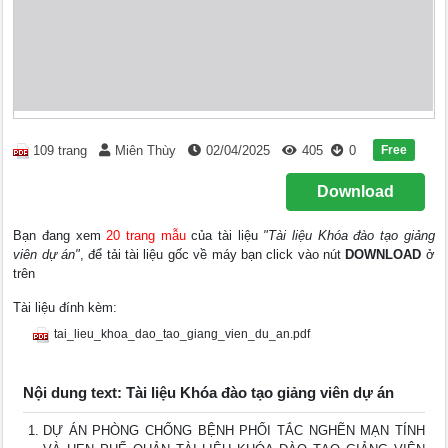
Free
109 trang
Miên Thùy
02/04/2025
405
0
Download
Bạn đang xem
20 trang mẫu
của tài liệu
"Tài liệu Khóa đào tạo giảng
viên dự án"
, để tải tài liệu gốc về máy bạn click vào nút
DOWNLOAD
ở
trên
Tài liệu đính kèm:
tai_lieu_khoa_dao_tao_giang_vien_du_an.pdf
Nội dung text: Tài liệu Khóa đào tạo giảng viên dự án
DỰ ÁN PHÒNG CHỐNG BỆNH PHỔI TẮC NGHẼN MẠN TÍNH