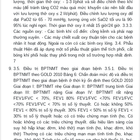
lượng, thời gian thở oxy: - 1-3 l/phút và sẽ điều chỉnh theo khí
máu (để tránh tăng CO2 máu quá mức khuyến cáo nên bắt đầu
với lưu lượng thở oxy ≤ 2 lít/phút). Điều chỉnh lưu lượng oxy để
đạt PaO2 từ 65 - 70 mmHg, tương ứng với SaO2 tối ưu là 90-
95% lúc nghỉ ngơi. Thời gian thở oxy ít nhất 15 giờ/24 giờ. 3.3.3.
Các nguồn oxy: - Các bình khí cổ điển: cồng kềnh và phải nạp
thường xuyên. - Các máy chiết xuất oxy thuận tiện cho các bệnh
nhân ít hoạt động. Ngoài ra còn có các bình oxy lỏng. 3.4. Phẫu
thuật Hiện đã áp dụng một số phẫu thuật giảm thể tích phổi, cắt
bóng khí phổi hoặc thay phổi trong một số trường hợp nhất định.
7
3.5. Điều trị BPTNMT theo giai đoạn bệnh 3.5.1. Điều trị
BPTNMT theo GOLD 2010 Bảng 6: Chẩn đoán mức độ và điều trị
BPTNMT theo giai đoạn bệnh ở thời kỳ ổn định theo GOLD 2010
Giai đoạn I: BPTNMT nhẹ Giai đoạn II: BPTNMT trung bình Giai
đoạn III: BPTNMT nặng Giai đoạn IV: BPTNMT rất nặng
FEV1/FVC < 70%, FEV1 80% FEV1/FVC <70% FEV1/FVC
<70% FEV1/FVC < 70% trị số lý thuyết. Có hoặc không 50%
FEV1 < 80% trị số lý thuyết. 30% FEV1 < 50% trị số lý FEV1 <
30% trị số lý thuyết hoặc có có triệu chứng mạn tính (ho, Có
hoặc không có các triệu chứng thuyết. dấu hiệu lâm sàng của
suy hô hấp khạc đờm, khó thở) mạn tính (ho, khạc đờm, khó
thở) Thường có các triệu chứng mạn mạn tính tính (ho, khạc
đờm, khó thở) Tránh các yếu tố nguy cơ như hút thuốc lá, bụi,