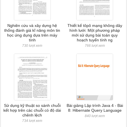
Nghiên cứu và xây dựng hệ
Thiết kế tôpô mạng không dây
thống đánh giá kĩ năng môn tin
hình lưới: Một phương pháp
học ứng dụng dựa trên máy
mới sử dụng bài toán quy
tính
hoạch tuyến tính ng
730 lượt xem
766 lượt xem
Sử dụng kỹ thuật so sánh chuỗi
Bài giảng Lập trình Java 4 - Bài
kết hợp trên các chuỗi có độ dài
8: Hibernate Query Language
chênh lệch
840 lượt xem
734 lượt xem