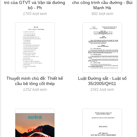
trò của GTVT và Vận tải đường
cho công trình cầu đường - Bùi
bộ - Ph
Mạnh Hà
1765 lượt xem
982 lượt xem
Thuyết minh chủ đề: Thiết kế
Luật Đường sắt - Luật số
cầu bê tông cốt thép
35/2005/QH11
1252 lượt xem
1041 lượt xem