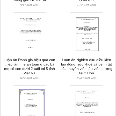
mang gen NDM-1 tạ
độ ăn ở ng
993 lượt xem
822 lượt xem
Luận án Đánh giá hiệu quả can
Luận án Nghiên cứu điều kiện
thiệp làm mẹ an toàn ở các bà
lao động, sức khoẻ và bệnh tật
mẹ có con dưới 2 tuổi tại 5 tỉnh
của thuyền viên tàu viễn dương
Việt Na
tại 2 Côn
822 lượt xem
1543 lượt xem