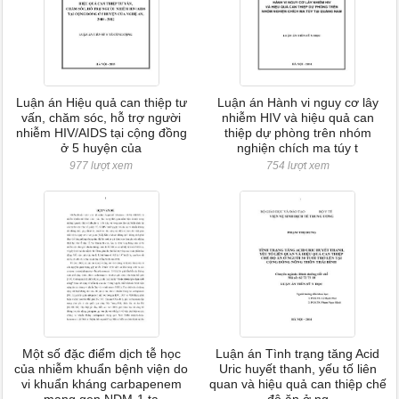
Luận án Hiệu quả can thiệp tư
Luận án Hành vi nguy cơ lây
vấn, chăm sóc, hỗ trợ người
nhiễm HIV và hiệu quả can
nhiễm HIV/AIDS tại cộng đồng
thiệp dự phòng trên nhóm
ở 5 huyện của
nghiện chích ma túy t
977 lượt xem
754 lượt xem
Một số đặc điểm dịch tễ học
Luận án Tình trạng tăng Acid
của nhiễm khuẩn bệnh viện do
Uric huyết thanh, yếu tố liên
vi khuẩn kháng carbapenem
quan và hiệu quả can thiệp chế