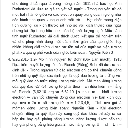
cho dòng  bắn qua lá vàng mỏng, năm 1911 nhà bác học Anh
Rutherford đã đưa ra giả thuyết về ngtử: - Trong nguyên tử có
một hạt nhân ở giữa và các electron quay xung quanh giống như
các hành tinh quay xung quanh mặt trời. - Hạt nhân mạng điện
tích dương, có kích thước rất nhỏ so với kích thước của ngtử
nhưng lại tập trung hầu như toàn bộ khối lượng ngtử Mẫu hành
tinh ngtử Rutherford đã giải thích được kết quả thí nghiệm trên
và cho phép hình dung một cách đơn giản cấu tạo ngtử. Tuy
nhiên không giải thích được sự tồn tại của ngtử và hiện tượng
phát xạ quang phổ vạch của ngtử. biên soạn: Nguyễn Kiên 3
9/26/2015 1.2- Mô hình nguyên tử Bohr (Bo- Đan mạch). 1913
Dựa trên thuyết lượng tử của Planck (Plăng) Bohr đã đưa ra hai
định đề: - Trong nguyên tử các electron chỉ có thể chuyển động
trên những quỹ đạo xác định gọi là quỹ đạo lượng tử . Ứng với
mỗi quỹ đạo có mức năng lượng xác định. Mô men động lượng
của quỹ đạo -27 -34 lượng tử phải thỏa mãn điều kiện h – hằng
số Planck (6,62.10 erg.s= 6,62.10 j.s sau: m – khối lượng
electron v- vận tốc chuyển động của electron h r- bán kích quỹ
đạo mvr n 2π n- số lượng tử. n = 1,2,3,4,5, . Tích mvr gọi là
mômen động lượng biên soạn: Nguyễn Kiên - Khi electron
chuyển động từ quỹ đạo này sang quỹ đạo khác thì xảy ra sự
hấp thụ hay giải phóng năng lượng, năng lượng được hấp thụ
hay giải phóng bằng hiệu giữa 2 mức năng lượng:  = h = En’ –