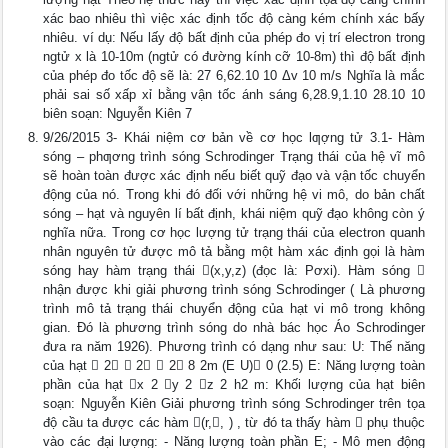
xác bao nhiêu thì việc xác định tốc độ càng kém chính xác bấy
nhiêu. ví dụ: Nếu lấy độ bất định của phép đo vị trí electron trong
ngtử x là 10-10m (ngtử có đường kính cỡ 10-8m) thì độ bất định
của phép đo tốc độ sẽ là: 27 6,62.10 10 Δv 10 m/s Nghĩa là mắc
phải sai số xấp xỉ bằng vận tốc ánh sáng 6,28.9,1.10 28.10 10
biên soạn: Nguyễn Kiên 7
9/26/2015 3- Khái niệm cơ bản về cơ học lƣợng tử 3.1- Hàm
sóng – phƣơng trình sóng Schrodinger Trạng thái của hệ vĩ mô
sẽ hoàn toàn được xác định nếu biết quỹ đạo và vận tốc chuyển
động của nó. Trong khi đó đối với những hệ vi mô, do bản chất
sóng – hạt và nguyên lí bất định, khái niệm quỹ đạo không còn ý
nghĩa nữa. Trong cơ học lượng tử trạng thái của electron quanh
nhân nguyên tử được mô tả bằng một hàm xác định gọi là hàm
sóng hay hàm trạng thái (x,y,z) (đọc là: Pơxi). Hàm sóng 
nhận được khi giải phương trình sóng Schrodinger ( Là phương
trình mô tả trạng thái chuyển động của hạt vi mô trong không
gian. Đó là phương trình sóng do nhà bác học Áo Schrodinger
đưa ra năm 1926). Phương trình có dạng như sau: U: Thế năng
của hạt  2  2  2 8 2m (E U) 0 (2.5) E: Năng lượng toàn
phần của hạt x 2 y 2 z 2 h2 m: Khối lượng của hạt biên
soạn: Nguyễn Kiên Giải phương trình sóng Schrodinger trên tọa
độ cầu ta được các hàm (r,, ) , từ đó ta thấy hàm  phụ thuộc
vào các đại lượng: - Năng lượng toàn phần E; - Mô men động