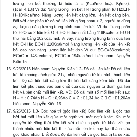
lượng liên kết thường kí hiệu là E (Kcal/mol hoặc Kj/mol).
(1cal=4,18j) Ví dụ: Năng lượng liên kết H-H trong phân tử H2:EH-
H=104Kcal/mol Năng lượng liên kết càng lớn, liên kết càng bền.
Đối với các phân tử có số liên kết giống nhau > 2, người ta dùng
đại lượng năng lượng trung bình của liên kết. Ví dụ: Trong phân
tử H2O có 2 liên kết O-H EO-H thứ nhất bằng 118Kcal/mol EO-H
thứ hai bằng 102Kcal/mol. Vì vậy, năng lượng trung bình của liên
kết O-H là: EO-H=110Kcal/mol Năng lượng liên kết của liên kết
bội cao hơn năng lượng liên kết đơn Ví dụ: EC-C=83kcal/mol;
EC=C = 143kcal/mol; ECC = 194kcal/mol biên soạn: Nguyễn
Kiên 15
9/26/2015 biên soạn: Nguyễn Kiên 1.2- Độ dài liên kết Độ dài liên
kết là khoảng cách giữa 2 hạt nhân nguyên tử khi hình thành liên
kết. Độ dài liên kết càng lớn thì liên kết càng kém bền. Độ dài
liên kết phụ thuộc vào bản chất của các nguyên tử tham gia liên
kết và bản chất mối liên kết. VD: Độ dài một số mối liên kết sau:
H – H : 0,74Ao H – O : 0,96Ao C = C : 1,34 Ao C  C : 1,20Ao
biên soạn: Nguyễn Kiên 16
9/26/2015 1.3- Góc hoá trị (góc liên kết) Góc liên kết là góc tạo
bởi hai mối liên kết giữa một ngtử với một ngtử khác. Khi một
nguyên tử đồng thời liên kết với nhiều nguyên tử khác để tạo
thành nhiều mối liên kết thì các mối liên kết này tạo thành các
góc khác nhau. Biết được độ dài liên kết và góc hoá trị ta sẽ xác