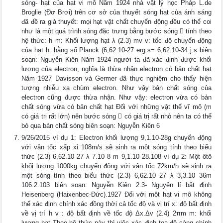
sóng- hạt của hạt vi mô Năm 1924 nhà vật lý học Pháp L.de
Broglie (Đơ Brơi) trên cơ sở của thuyết sóng hạt của ánh sáng
đã đề ra giả thuyết: mọi hạt vật chất chuyển động đều có thể coi
như là một quá trình sóng đặc trưng bằng bước sóng  tính theo
hệ thức: h m: Khối lượng hạt λ (2.3) mv v: tốc độ chuyển động
của hạt h: hằng số Planck (6,62.10-27 erg.s= 6,62.10-34 j.s biên
soạn: Nguyễn Kiên Năm 1924 người ta đã xác định được khối
lượng của electron, nghĩa là thừa nhận electron có bản chất hạt
Năm 1927 Davisson và Germer đã thực nghiệm cho thấy hiện
tượng nhiễu xạ chùm electron. Như vậy bản chất sóng của
electron cũng được thừa nhận. Như vậy: electron vừa có bản
chất sóng vừa có bản chất hạt Đối với những vật thể vĩ mô (m
có giá trị rất lớn) nên bước sóng  có giá trị rất nhỏ nên ta có thể
bỏ qua bản chất sóng biên soạn: Nguyễn Kiên 6
9/26/2015 ví dụ 1: Electron khối lượng 9,1.10-28g chuyển động
với vận tốc xấp xỉ 108m/s sẽ sinh ra một sóng tính theo biểu
thức (2.3) 6,62.10 27 λ 7.10 8 m 9,1.10 28.108 ví dụ 2: Một ôtô
khối lượng 1000kg chuyển động với vận tốc 72km/h sẽ sinh ra
một sóng tính theo biểu thức (2.3) 6,62.10 27 λ 3,3.10 36m
106.2.103 biên soạn: Nguyễn Kiên 2.3- Nguyên lí bất định
Heisenberg (Haixenbec-Đức).1927 Đối với một hạt vi mô không
thể xác định chính xác đồng thời cả tốc độ và vị trí x: độ bất định
về vị trí h v : độ bất định về tốc độ Δx.Δv (2.4) 2πm m: khối
lượng hạt Theo hệ thức này thì việc xác định tọa độ càng chính