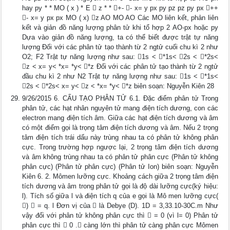
hay py * * MO ( x ) * E  z * * +- - x= y px py pz pz py px ++
- x= y px px MO ( x) z AO MO AO Các MO liên kết, phản liên
kết và giản đồ năng lượng phân tử khi tổ hợp 2 AO-px hoặc py
Dựa vào giản đồ năng lượng, ta có thể biết được trật tự năng
lượng Đối với các phân tử tạo thành từ 2 ngtử cuối chu kì 2 như
O2; F2 Trật tự năng lượng như sau: 1s < *1s< 2s < *2s<
z < x= y< *x= *y< *z Đối với các phân tử tạo thành từ 2 ngtử
đầu chu kì 2 như N2 Trật tự năng lượng như sau: 1s < *1s<
2s < *2s< x= y< z < *x= *y< *z biên soạn: Nguyễn Kiên 28
9/26/2015 6. CẤU TẠO PHÂN TỬ 6.1. Đặc điểm phân tử Trong
phân tử, các hạt nhân nguyên tử mang điện tích dương, con các
electron mang điện tích âm. Giữa các hạt điện tích dương và âm
có một điểm gọi là trọng tâm điện tích dương và âm. Nếu 2 trọng
tâm điện tích trái dấu này trùng nhau ta có phân tử không phân
cực. Trong trường hợp ngược lại, 2 trọng tâm điện tích dương
và âm không trùng nhau ta có phân tử phân cực (Phân tử không
phân cực) (Phân tử phân cực) (Phân tử Ion) biên soạn: Nguyễn
Kiên 6. 2. Mômen lưỡng cực. Khoảng cách giữa 2 trọng tâm điện
tích dương và âm trong phân tử gọi là độ dài lưỡng cực(ký hiệu:
l). Tích số giữa l và điện tích q của e gọi là Mô men lưỡng cực(
)  = q. l Đơn vị của  là Debye (D). 1D = 3,33.10-30C.m Như
vậy đối với phân tử không phân cực thì  = 0 (vì l= 0) Phân tử
phân cực thì  0 . càng lớn thì phân tử càng phân cực Mômen