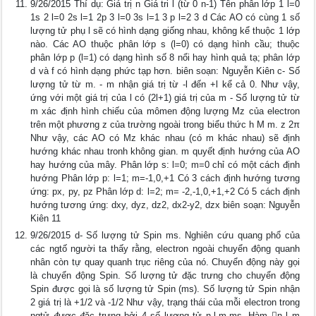
9/26/2015 Thí dụ: Giá trị n Giá tri l (từ 0 n-1) Tên phân lớp 1 l=0
1s 2 l=0 2s l=1 2p 3 l=0 3s l=1 3 p l=2 3 d Các AO có cùng 1 số
lượng tử phụ l sẽ có hình dạng giống nhau, không kể thuộc 1 lớp
nào. Các AO thuộc phân lớp s (l=0) có dạng hình cầu; thuộc
phân lớp p (l=1) có dạng hình số 8 nổi hay hình quả tạ; phân lớp
d và f có hình dạng phức tạp hơn. biên soạn: Nguyễn Kiên c- Số
lượng tử từ m. - m nhận giá trị từ -l đến +l kể cả 0. Như vậy,
ứng với một giá trị của l có (2l+1) giá trị của m - Số lượng tử từ
m xác định hình chiếu của mômen động lượng Mz của electron
trên một phương z của trường ngoài trong biểu thức h M m. z 2π
Như vậy, các AO có Mz khác nhau (có m khác nhau) sẽ định
hướng khác nhau tronh không gian. m quyết định hướng của AO
hay hướng của mây. Phân lớp s: l=0; m=0 chỉ có một cách định
hướng Phân lớp p: l=1; m=-1,0,+1 Có 3 cách định hướng tương
ứng: px, py, pz Phân lớp d: l=2; m= -2,-1,0,+1,+2 Có 5 cách định
hướng tương ứng: dxy, dyz, dz2, dx2-y2, dzx biên soạn: Nguyễn
Kiên 11
9/26/2015 d- Số lượng tử Spin ms. Nghiên cứu quang phổ của
các ngtố người ta thấy rằng, electron ngoài chuyển động quanh
nhân còn tự quay quanh trục riêng của nó. Chuyển động này gọi
là chuyển động Spin. Số lượng tử đặc trưng cho chuyển động
Spin được gọi là số lượng tử Spin (ms). Số lượng tử Spin nhận
2 giá trị là +1/2 và -1/2 Như vậy, trạng thái của mỗi electron trong
ngtử được đặc trưng bởi 4 số lượng tử n,l,m,ms. Hàm n l m