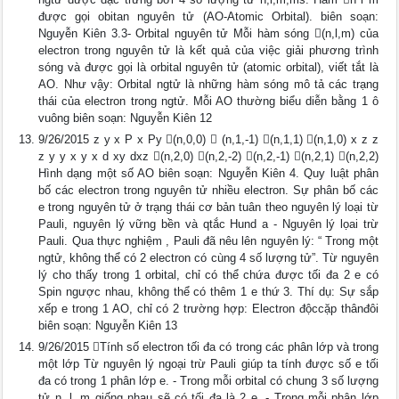
được gọi obitan nguyên tử (AO-Atomic Orbital). biên soạn:
Nguyễn Kiên 3.3- Orbital nguyên tử Mỗi hàm sóng (n,l,m) của
electron trong nguyên tử là kết quả của việc giải phương trình
sóng và được gọi là orbital nguyên tử (atomic orbital), viết tắt là
AO. Như vậy: Orbital ngtử là những hàm sóng mô tả các trạng
thái của electron trong ngtử. Mỗi AO thường biểu diễn bằng 1 ô
vuông biên soạn: Nguyễn Kiên 12
9/26/2015 z y x P x Py (n,0,0)  (n,1,-1) (n,1,1) (n,1,0) x z z
z y y x y x d xy dxz (n,2,0) (n,2,-2) (n,2,-1) (n,2,1) (n,2,2)
Hình dạng một số AO biên soạn: Nguyễn Kiên 4. Quy luật phân
bố các electron trong nguyên tử nhiều electron. Sự phân bố các
e trong nguyên tử ở trạng thái cơ bản tuân theo nguyên lý loại từ
Pauli, nguyên lý vững bền và qtắc Hund a - Nguyên lý lọai trừ
Pauli. Qua thực nghiệm , Pauli đã nêu lên nguyên lý: “ Trong một
ngtử, không thể có 2 electron có cùng 4 số lượng tử”. Từ nguyên
lý cho thấy trong 1 orbital, chỉ có thể chứa được tối đa 2 e có
Spin ngược nhau, không thể có thêm 1 e thứ 3. Thí dụ: Sự sắp
xếp e trong 1 AO, chỉ có 2 trường hợp: Electron độccặp thânđôi
biên soạn: Nguyễn Kiên 13
9/26/2015 Tính số electron tối đa có trong các phân lớp và trong
một lớp Từ nguyên lý ngoại trừ Pauli giúp ta tính được số e tối
đa có trong 1 phân lớp e. - Trong mỗi orbital có chung 3 số lượng
tử n, l, m giống nhau sẽ có tối đa là 2 e. - Trong mỗi phân lớp