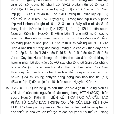
ứng với số lượng tử phụ l có (2l+1) orbital nên có tối đa là
2(2l+1)e. Chẳng hạn ở phân lớp s,(l = 0) có 1 AO số e = 2 Phân
lớp p(l = 1) số e tối đa là 6 (có 3 AO lượng tử) Phân lớp d(l = 2)
số e tố đa là 10(có 5 AO lượng tử) - Trong một lớp n có n phân
lớp với l nhận các giá trị: 0, 1,2, 3, ,(n-1). Vậy số e tối đa S có
trong 1 lớp thứ n là: l (n 1) S 2(2l 1) 2n 2 (2.12) l 0 biên soạn:
Nguyễn Kiên b - Nguyên lý vững bền “Trong một ngtử, các e
phân bố theo những mức năng lượng từ thấp đến cao” Bằng
phương pháp quang phổ và tính toán lí thuyết người ta đã xác
định được thứ tự tăng dần năng lượng của các AO theo dãy sau:
1s 2s 2p 3s 3p 4s  3d 4p 5s  4d 5p 6s  4f  5d 6p 7s 5f  6d
7p c - Quy tắc Hund “Trong một phân lớp, các điện tử có khuynh
hướng phân bố đều vào các AO sao cho tổng số Spin của chúng
là cực đại (tức là số electron độc thân là nhiều nhất) “ d- Giới
thiệu quy tắc bão hoà và bán bão hoà Nếu nguyên tố có cấu trúc
ns2(n-1) d4 thì chúng chuyển sang dạng bán bão hoà ns1(n-1)
d5và ns2(n-1) d9 ns1(n-1) d10. biên soạn: Nguyễn Kiên 14
9/26/2015 5- Quan hệ giữa cấu trúc lớp vỏ điện tử của nguyên tử
với vị trí của các nguyên tố đó trong bảng HTTH (SGK). biên
soạn: Nguyễn Kiên II – LIÊN KẾT HÓA HỌC VÀ CẤU TẠO
PHÂN TỬ 1.CÁC ĐẶC TRƢNG CƠ BẢN CỦA LIÊN KẾT HOÁ
HỌC 1.1- Năng lƣợng liên kết Năng lượng liên kết là năng lượng
cần thiết để phá vỡ liên kết tạo ra các nguyên tử ở thể khí. Năng