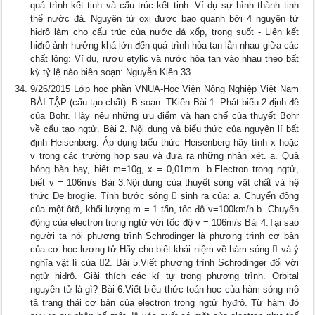
quá trình kết tinh và cấu trúc kết tinh. Ví dụ sự hình thành tinh
thể nước đá. Nguyên tử oxi được bao quanh bởi 4 nguyên tử
hiđrô làm cho cấu trúc của nước đá xốp, trong suốt - Liên kết
hiđrô ảnh hưởng khá lớn đến quá trình hòa tan lẫn nhau giữa các
chất lỏng: Ví dụ, rượu etylic và nước hòa tan vào nhau theo bất
kỳ tỷ lệ nào biên soạn: Nguyễn Kiên 33
9/26/2015 Lớp học phần VNUA-Học Viện Nông Nghiệp Việt Nam
BÀI TẬP (cấu tạo chất). B.soạn: TKiên Bài 1. Phát biểu 2 định đề
của Bohr. Hãy nêu những ưu điểm và hạn chế của thuyết Bohr
về cấu tạo ngtử. Bài 2. Nội dung và biểu thức của nguyên lí bất
định Heisenberg. Áp dụng biểu thức Heisenberg hãy tính x hoặc
v trong các trường hợp sau và đưa ra những nhận xét. a. Quả
bóng bàn bay, biết m=10g, x = 0,01mm. b.Electron trong ngtử,
biết v = 106m/s Bài 3.Nội dung của thuyết sóng vật chất và hệ
thức De broglie. Tính bước sóng  sinh ra của: a. Chuyển động
của một ôtô, khối lượng m = 1 tấn, tốc độ v=100km/h b. Chuyển
động của electron trong ngtử với tốc độ v = 106m/s Bài 4.Tại sao
người ta nói phương trình Schrodinger là phương trình cơ bản
của cơ học lượng tử.Hãy cho biết khái niệm về hàm sóng  và ý
nghĩa vật lí của 2. Bài 5.Viết phương trình Schrodinger đối với
ngtử hiđrô. Giải thích các kí tự trong phương trình. Orbital
nguyên tử là gì? Bài 6.Viết biểu thức toán học của hàm sóng mô
tả trạng thái cơ bản của electron trong ngtử hyđrô. Từ hàm đó