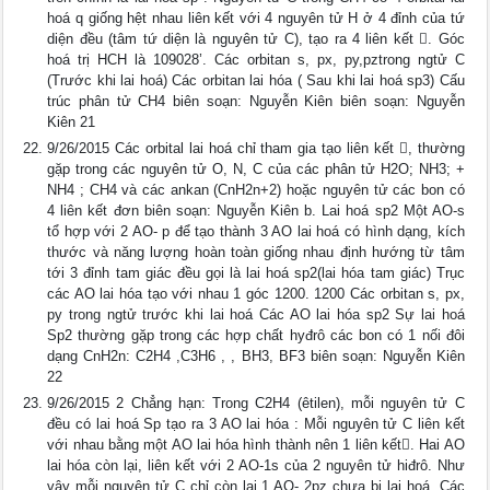
hoá q giống hệt nhau liên kết với 4 nguyên tử H ở 4 đỉnh của tứ
diện đều (tâm tứ diện là nguyên tử C), tạo ra 4 liên kết . Góc
hoá trị HCH là 109028’. Các orbitan s, px, py,pztrong ngtử C
(Trước khi lai hoá) Các orbitan lai hóa ( Sau khi lai hoá sp3) Cấu
trúc phân tử CH4 biên soạn: Nguyễn Kiên biên soạn: Nguyễn
Kiên 21
9/26/2015 Các orbital lai hoá chỉ tham gia tạo liên kết , thường
gặp trong các nguyên tử O, N, C của các phân tử H2O; NH3; +
NH4 ; CH4 và các ankan (CnH2n+2) hoặc nguyên tử các bon có
4 liên kết đơn biên soạn: Nguyễn Kiên b. Lai hoá sp2 Một AO-s
tổ hợp với 2 AO- p để tạo thành 3 AO lai hoá có hình dạng, kích
thước và năng lượng hoàn toàn giống nhau định hướng từ tâm
tới 3 đỉnh tam giác đều gọi là lai hoá sp2(lai hóa tam giác) Trục
các AO lai hóa tạo với nhau 1 góc 1200. 1200 Các orbitan s, px,
py trong ngtử trước khi lai hoá Các AO lai hóa sp2 Sự lai hoá
Sp2 thường gặp trong các hợp chất hyđrô các bon có 1 nối đôi
dạng CnH2n: C2H4 ,C3H6 , , BH3, BF3 biên soạn: Nguyễn Kiên
22
9/26/2015 2 Chẳng hạn: Trong C2H4 (êtilen), mỗi nguyên tử C
đều có lai hoá Sp tạo ra 3 AO lai hóa : Mỗi nguyên tử C liên kết
với nhau bằng một AO lai hóa hình thành nên 1 liên kết. Hai AO
lai hóa còn lại, liên kết với 2 AO-1s của 2 nguyên tử hiđrô. Như
vậy mỗi nguyên tử C chỉ còn lại 1 AO- 2pz chưa bị lai hoá. Các