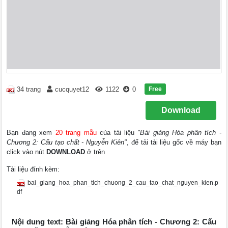
Free
34 trang
cucquyet12
1122
0
Download
Bạn đang xem
20 trang mẫu
của tài liệu
"Bài giảng Hóa phân tích -
Chương 2: Cấu tạo chất - Nguyễn Kiên"
, để tải tài liệu gốc về máy bạn
click vào nút
DOWNLOAD
ở trên
Tài liệu đính kèm:
bai_giang_hoa_phan_tich_chuong_2_cau_tao_chat_nguyen_kien.p
df
Nội dung text: Bài giảng Hóa phân tích - Chương 2: Cấu