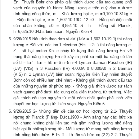
En. Thuyết Bohr cho phép giải thích được cấu tạo quang phổ
vạch của nguyên tử hidro: Năng lượng e trên quỹ đạo n được
tính bằng công thức; m – Khối lượng hạt e; m =9,109.10-31kg e
– Điện tích hạt e; e = -1,602.10-19C -12 ε0 – Hằng số điện môi
của chân không; ε0 = 8,854.10 S.I h – Hằng số Planck;
h=6,625.10-34J.s biên soạn: Nguyễn Kiên 4
9/26/2015 Nếu tính theo đơn vị eV (1eV = 1,602.10-19 J) thì năng
lượng e: Đối với các ion 1 electron (He+ Li2+ ) thì năng lượng e:
Z – số hạt proton Khi e nhảy từ trạng thái năng lượng En’ về
trạng thái năng lượng En sẽ xảy ra phát xạ một tia sáng có tần
số  = En’ - En = h n=6 n=5 n=4 Lyman Barman Paschen (IR)
(UV) (VIS) n=3 Paschen (IR) 4.000A 0 8.000A0 n=2 Barman
(VIS) n=1 Lyman (UV) biên soạn: Nguyễn Kiên Tuy nhiên thuyết
Bohr còn có nhiều hạn chế như: - Không giải thích được cấu tạo
của những nguyên tử phức tạp, - Không giải thích được sự tách
vạch quang phổ dưới tác dụng của điện trường, từ trường. Việc
giải thích cấu tạo nguyên tử một cách nhất quán phải nhờ đến
thuyết cơ học lượng tử. biên soạn: Nguyễn Kiên 5
9/26/2015 2- Những tiền đề của cơ học lƣợng tử 2.1- Thuyết
lƣợng tử Planck (Plăng- Đức).1900 - Ánh sáng hay các bức xạ
nói chung không phải liên tục mà gồm những lượng nhỏ riêng
biệt gọi là những lượng tử - Mỗi lượng tử mang một năng lượng
tính bằng biểu thức: E hν  - Là tần số bức xạ (2.2) 2.2- Thuyết