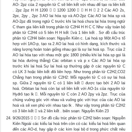
AO- 2pz của 2 nguyên tử C sẽ liên kết với nhau để tạo ra liên kết
. 2pz 2pz H H 1200   1200 1200   H H  2 2 Các AO 2s,
2px, 2py , 2pz 3 AO lai hóa sp và AO-2pz Các AO lai hóa sp và
AO-2pz đã trong ngtử C trước khi lai hoá chưa lai hóa trong ngtử
C tham gia liên kết trong phân tử C2H4 H H C C Như vậy toàn bộ
phân tử C2H4 có 5 liên H H kết và 1 liên kết . Sơ đồ cấu trúc
phân tử C2H4 biên soạn: Nguyễn Kiên c. Lai hoá sp Một AO-s tổ
hợp với 1AO-p, tạo ra 2 AO lai hoá có hình dạng, kích thước và
năng lượng hoàn toàn giống nhau gọi là sự lai hoá sp. Trục của 2
AO lai hóa tạo với nhau một góc 1800 (nhiều khi lai hóa sp gọi là
lai hóa đường thẳng) Các orbitan s và p x Các AO lai hóa sp
trước khi lai hoá Sự lai hoá sp thường gặp ở các nguyên tử C
có LK 3 hoặc liên kết đôi liên hợp. Như trong phân tử C2H2,CO2
Chẳng hạn trong phân tử C2H2: Mỗi nguyên tử C có sự lai hoá
sp. Giữa 2 nguyên tử C có 1 liên kết  được tạo bởi 2 AO lai
hoá. Orbitan lai hoá còn lại sẽ liên kết với AO-1s của nguyên tử
Hyđrô tạo lk . Mỗi nguyên tử C còn 2 AO 2py và 2pz. Trục của
chúng vuông góc với nhau và vuông góc với trục của các AO lai
hoá và sẽ xen phủ với nhau tạo lk . Như vậy trong phân tử C2H2
có 3 liên kết  và 2 liên kết . biên soạn: Nguyễn Kiên 23
9/26/2015    Sơ đồ cấu trúc phân tử C2H2 biên soạn: Nguyễn
Kiên Ngoài các kiểu lai hoá trên còn có các kiểu lai hoá liên quan
đến các AO-d, hay gặp ở các kim loại bộ d trong phức chất nêu