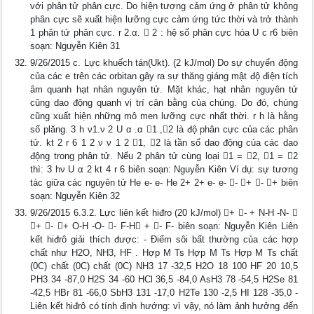
với phân tử phân cực. Do hiện tượng cảm ứng ở phân tử không
phân cực sẽ xuất hiện lưỡng cực cảm ứng tức thời và trở thành
1 phân tử phân cực. r 2.α.  2 : hệ số phân cực hóa U c r6 biên
soạn: Nguyễn Kiên 31
9/26/2015 c. Lực khuếch tán(Ukt). (2 kJ/mol) Do sự chuyển động
của các e trên các orbitan gây ra sự thăng giáng mật độ điện tích
âm quanh hạt nhân nguyên tử. Mặt khác, hạt nhân nguyên tử
cũng dao động quanh vị trí cân bằng của chúng. Do đó, chúng
cũng xuất hiện những mô men lưỡng cực nhất thời. r h là hằng
số plăng. 3 h ν1.ν 2 U α .α 1 ,2 là độ phân cực của các phân
tử. kt 2 r 6 1 2 ν ν 1 2 1, 2 là tần số dao động của các dao
động trong phân tử. Nếu 2 phân tử cùng loại 1 = 2, 1 = 2
thì: 3 hν U α 2 kt 4 r 6 biên soạn: Nguyễn Kiên Ví dụ: sự tương
tác giữa các nguyên tử He e- e- He 2+ 2+ e- e- - + - + biên
soạn: Nguyễn Kiên 32
9/26/2015 6.3.2. Lực liên kết hiđro (20 kJ/mol) + - + N-H -N- 
+ - + O-H -O- - F-H + - F- biên soạn: Nguyễn Kiên Liên
kết hiđrô giải thích được: - Điểm sôi bất thường của các hợp
chất như H2O, NH3, HF . Hợp M Ts Hợp M Ts Hợp M Ts chất
(0C) chất (0C) chất (0C) NH3 17 -32,5 H2O 18 100 HF 20 10,5
PH3 34 -87,0 H2S 34 -60 HCl 36,5 -84,0 AsH3 78 -54,5 H2Se 81
-42,5 HBr 81 -66,0 SbH3 131 -17,0 H2Te 130 -2,5 HI 128 -35,0 -
Liên kết hiđrô có tính định hướng: vì vậy, nó làm ảnh hưởng đến