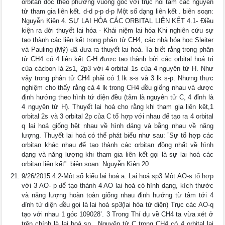
orbitan dọc theo phương vuông góc với trục nối tâm các nguyên
tử tham gia liên kết. d-d p-p d-p Một số dạng liên kết . biên soạn:
Nguyễn Kiên 4. SỰ LAI HÓA CÁC ORBITAL LIÊN KẾT 4.1- Điều
kiện ra đời thuyết lai hóa - Khái niệm lai hóa Khi nghiên cứu sự
tạo thành các liên kết trong phân tử CH4, các nhà hóa học Sleiter
và Pauling (Mỹ) đã đưa ra thuyết lai hoá. Ta biết rằng trong phân
tử CH4 có 4 liên kết C-H được tạo thành bởi các orbital hoá trị
của cácbon là 2s1, 2p3 với 4 orbital 1s của 4 nguyên tử H. Như
vậy trong phân tử CH4 phải có 1 lk s-s và 3 lk s-p. Nhưng thực
nghiệm cho thấy rằng cả 4 lk trong CH4 đều giống nhau và được
định hướng theo hình tứ diện đều (tâm là nguyên tử C, 4 đỉnh là
4 nguyên tử H). Thuyết lai hoá cho rằng khi tham gia liên kêt,1
orbital 2s và 3 orbital 2p của C tổ hợp với nhau để tạo ra 4 orbital
q lai hoá giống hệt nhau về hình dáng và bằng nhau về năng
lượng. Thuyết lai hoá có thể phát biểu như sau: ”Sự tổ hợp các
orbitan khác nhau để tạo thành các orbitan đồng nhất về hình
dạng và năng lượng khi tham gia liên kết gọi là sự lai hoá các
orbitan liên kết”. biên soạn: Nguyễn Kiên 20
9/26/2015 4.2-Một số kiểu lai hoá a. Lai hoá sp3 Một AO-s tổ hợp
với 3 AO- p để tạo thành 4 AO lai hoá có hình dạng, kích thước
và năng lượng hoàn toàn giống nhau định hướng từ tâm tới 4
đỉnh tứ diện đều gọi là lai hoá sp3(lai hóa tứ diện) Trục các AO-q
tạo với nhau 1 góc 109028’. 3 Trong Thí dụ về CH4 ta vừa xét ở
trên chính là lai hoá sp . Nguyên tử C trong CH4 có 4 orbital lai