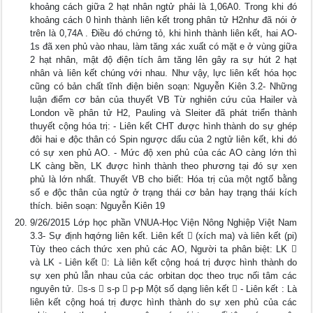
khoảng cách giữa 2 hạt nhân ngtử phải là 1,06A0. Trong khi đó
khoảng cách 0 hình thành liên kết trong phân tử H2như đã nói ở
trên là 0,74A . Điều đó chứng tỏ, khi hình thành liên kết, hai AO-
1s đã xen phủ vào nhau, làm tăng xác xuất có mặt e ở vùng giữa
2 hạt nhân, mật độ điện tích âm tăng lên gây ra sự hút 2 hạt
nhân và liên kết chúng với nhau. Như vậy, lực liên kết hóa học
cũng có bản chất tĩnh điện biên soạn: Nguyễn Kiên 3.2- Những
luận điểm cơ bản của thuyết VB Từ nghiên cứu của Hailer và
London về phân tử H2, Pauling và Sleiter đã phát triển thành
thuyết cộng hóa trị: - Liên kết CHT được hình thành do sự ghép
đôi hai e độc thân có Spin ngược dấu của 2 ngtử liên kết, khi đó
có sự xen phủ AO. - Mức độ xen phủ của các AO càng lớn thì
LK càng bền, LK được hình thành theo phương tại đó sự xen
phủ là lớn nhất. Thuyết VB cho biết: Hóa trị của một ngtố bằng
số e độc thân của ngtử ở trạng thái cơ bản hay trạng thái kích
thích. biên soạn: Nguyễn Kiên 19
9/26/2015 Lớp học phần VNUA-Học Viện Nông Nghiệp Việt Nam
3.3- Sự định hƣớng liên kết. Liên kết  (xích ma) và liên kết (pi)
Tùy theo cách thức xen phủ các AO, Người ta phân biệt: LK 
và LK - Liên kết : Là liên kết cộng hoá trị được hình thành do
sự xen phủ lẫn nhau của các orbitan dọc theo trục nối tâm các
nguyên tử. s-s  s-p  p-p Một số dạng liên kết  - Liên kết : Là
liên kết cộng hoá trị được hình thành do sự xen phủ của các