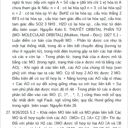
ngtử lk trực tiếp với ngtử A + Số cặp e (đôi khi chỉ 1 e) hóa trị A
chưa tham gia lk Nếu: n = 4 : có lai hóa sp3 n = 3: có lai hóa sp2
n = 2 : có lai hóa sp Ví dụ: BeH2 có lai hóa sp, cấu trúc thẳng 2
BF3 có lai hóa sp , cấu trúc tam giác đều có lai hóa sp2, cấu trúc
tam giác đều SO2 3 NH3 , H2O có lai hóa sp , cấu trúc tứ diện
đều biên soạn: Nguyễn Kiên 5. THUYẾT ORBITAL PHÂN TỬ
(MO- MOLECULAR ORBITAL) (Muliken, Hund – Đức). 1927 5.1 –
Luận điểm cơ bản của thuyết MO. - Phân tử được coi như là
một hạt thống nhất, trong đó e liên kết chuyển động (tương tự
như ở nguyên tử), trong một điện trường gây ra bởi các hạt nhân
và các e còn lại. - Trong phân tử, trạng thái của e được mô tả
bằng các MO. (trong ngtử, trạng thái của e được mô tả bằng các
AO). - Khi ngtử đi vào liên kết, các AO của chúng tổ hợp (xen
phủ) với nhau tạo ra các MO. Cứ tổ hợp 2 AO thì được 2 MO.
Điều kiện để có sự tổ hợp là: + Năng lượng các AO xấp xỉ nhau
+ Các AO có sự đối xứng giống nhau so với trục liên kết + Sự
xen phủ phải đạt được mức độ rõ rệt - Trong phân tử các e được
phân bố dần vào các MO: (, *, , *, , ) cũng theo một số quy
tắc nhất định: nglí Pauli, nglí vững bền, quy tắc Hund giống như
trong ngtử. biên soạn: Nguyễn Kiên 26
9/26/2015 5.2 – Khái niệm MO liên kết và MO phản liên kết Các
MO là tổ hợp tuyến tính các AO: MO= C1 A+ C2 B+ Thí dụ:
Đối với phân tử H2 các MO được tổ hợp từ hai AO A và B