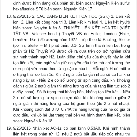
định được hình dạng của phân tử. biên soạn: Nguyễn Kiên sulfur
hexafluoride SF6 biên soạn: Nguyễn Kiên 17
9/26/2015 2. CÁC DẠNG LIÊN KẾT HOÁ HỌC (SGK) 1. Liên kết
ion. 2. Liên kết cộng hoá trị 3. Liên kết kim loại 4. Liên kết hyđrô
biên soạn: Nguyễn Kiên 3. THUYẾT LIÊN KẾT HÓA TRỊ (VIẾT
TẮT VB: Valence bond ) Thuyết VB do Heiler, London (Haile,
Lơnđơn- Đức) đề xướng năm 1927. Tiếp theo là Pauling, Sleiter
(polinh, Sleiter – Mĩ) phát triển. 3.1- Sự hình thành liên kết trong
phân tử H2 Thuyết VB được đề ra dựa trên cơ sở nghiên cứu
sự hình thành ngtử H2. Luận điểm chủ yếu của thuyết này là khi
tạo liên kết, các ngtử vẫn giữ nguyên cấu trúc mà chỉ tương tác
(xen phủ) với nhau theo từng cặp e hóa trị. Mỗi ngtử H có một e
ở trạng thái cơ bản 1s. Khi 2 ngtử tiến lại gần nhau sẽ có hai khả
năng xảy ra: - Nếu 2 e có số lượng tử spin cùng dấu, khi khoảng
cách r giữa 2 ngtử giảm thì năng lượng của hệ tăng liên tục (do 2
e đẩy nhau). Đó là trạng thái không bền, không tạo liên kết. - Nếu
2 e có số lượng tử spin ngược dấu, khi khoảng cách r giữa 2
ngtử giảm thì năng lượng của hệ giảm theo (do 2 e hút nhau).
Khi khoảng cách đạt 0 r0=0,74A thì năng lượng của hệ có giá trị
cực tiểu, khi đó hệ đạt trạng thái bền và hình thành liên kết. biên
soạn: Nguyễn Kiên 18
9/26/2015 Nhận xét AO-1s có bán kính 0,53A0. Khi hình thành
liên kết trong phân tử H2, nếu 2 ngtử bắt đầu tiếp xúc nhau thì