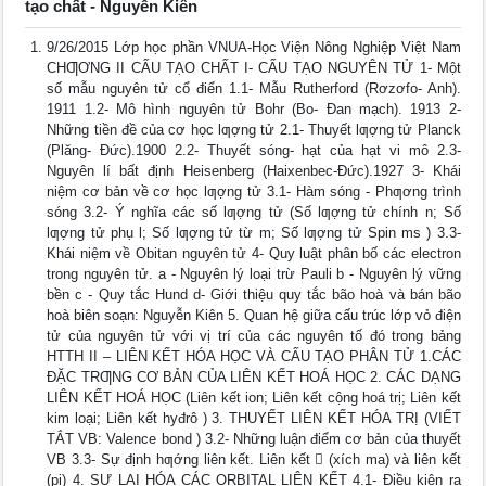
tạo chất - Nguyễn Kiên
9/26/2015 Lớp học phần VNUA-Học Viện Nông Nghiệp Việt Nam
CHƢƠNG II CẤU TẠO CHẤT I- CẤU TẠO NGUYÊN TỬ 1- Một
số mẫu nguyên tử cổ điển 1.1- Mẫu Rutherford (Rơzơfo- Anh).
1911 1.2- Mô hình nguyên tử Bohr (Bo- Đan mạch). 1913 2-
Những tiền đề của cơ học lƣợng tử 2.1- Thuyết lƣợng tử Planck
(Plăng- Đức).1900 2.2- Thuyết sóng- hạt của hạt vi mô 2.3-
Nguyên lí bất định Heisenberg (Haixenbec-Đức).1927 3- Khái
niệm cơ bản về cơ học lƣợng tử 3.1- Hàm sóng - Phƣơng trình
sóng 3.2- Ý nghĩa các số lƣợng tử (Số lƣợng tử chính n; Số
lƣợng tử phụ l; Số lƣợng tử từ m; Số lƣợng tử Spin ms ) 3.3-
Khái niệm về Obitan nguyên tử 4- Quy luật phân bố các electron
trong nguyên tử. a - Nguyên lý loại trừ Pauli b - Nguyên lý vững
bền c - Quy tắc Hund d- Giới thiệu quy tắc bão hoà và bán bão
hoà biên soạn: Nguyễn Kiên 5. Quan hệ giữa cấu trúc lớp vỏ điện
tử của nguyên tử với vị trí của các nguyên tố đó trong bảng
HTTH II – LIÊN KẾT HÓA HỌC VÀ CẤU TẠO PHÂN TỬ 1.CÁC
ĐẶC TRƢNG CƠ BẢN CỦA LIÊN KẾT HOÁ HỌC 2. CÁC DẠNG
LIÊN KẾT HOÁ HỌC (Liên kết ion; Liên kết cộng hoá trị; Liên kết
kim loại; Liên kết hyđrô ) 3. THUYẾT LIÊN KẾT HÓA TRỊ (VIẾT
TẮT VB: Valence bond ) 3.2- Những luận điểm cơ bản của thuyết
VB 3.3- Sự định hƣớng liên kết. Liên kết  (xích ma) và liên kết
(pi) 4. SỰ LAI HÓA CÁC ORBITAL LIÊN KẾT 4.1- Điều kiện ra