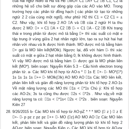
của hai ngtử hiđro là Ha và Hb MO= C1 A+ C2 B C1, C2 là
những hệ số cho biết sự đóng góp của các AO vào MO. Trong
trường hợp các phân tử đồng hạch ( các phân tử tạo từ những
ngtử 2 2 của cùng một ngtố), như phtử H2 thì C1 = C2 C1 = ±
C2. Như vậy, khi tổ hợp 2 AO A và B của 2 ngtử H ta thu
được 2 MO: + = C1 A + C2 B - = C1 A - C2 B Khi trạng
thái e trong phân tử được mô tả bằng + thì xác suất có mặt e
tập trung ở vùng giữa 2 hạt nhân ngtử lớn, tạo ra sự hút hai hạt
nhân với nhau và lk được hình thành. MO được mô tả bằng hàm
+ gọi là MO liên kết(MOlk). Ngược lại, đối với hàm - thì xác
suất có mặt e giữa 2 hạt nhân bằng 0, lk không được hình thành.
Vì vậy MO được mô tả bằng hàm - được gọi là MO phản liên
kết (MO*). biên soạn: Nguyễn Kiên 5.3 – Cấu hình electron trong
phân tử. a- Các MO khi tổ hợp từ AO-s *  1s E +- - MO*(*)
1s 1s 1s 1s ++ - MOlk(lk) AO MO AO 1s Các MO liên kết,
phản liên kết và giản đồ năng lượng phân tử khi tổ hợp 2 AO-1s
Về mặt năng lượng các MO thì 1s < *1s Chú ý: Khi tổ hợp
các AO-2s; 3s ta cũng thu được 2s < *2s . Như vậy,về mặt
năng lượng ta có: 1s < *1s< 2s < *2s . biên soạn: Nguyễn
Kiên 27
9/26/2015 b- Các MO khi tổ hợp từ AO-pZ * * * MO ( z )  z E
+- - p pz z pz pz ++ - MO (z) AO MO AO z Các MO liên
kết, phản liên kết và giản đồ năng lượng phân tử khi tổ hợp 2
AO-pz biên soạn: Nguyễn Kiên c- Các MO khi tổ hợp từ AO-px