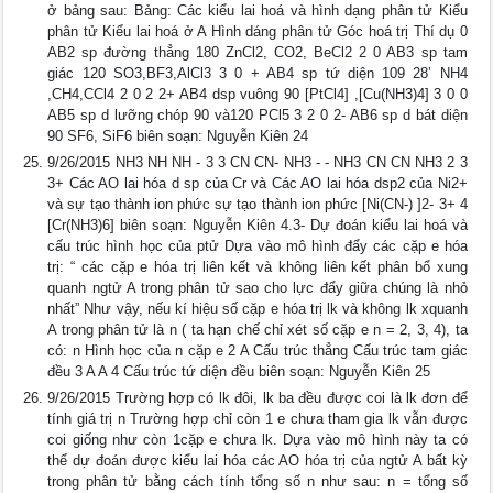
ở bảng sau: Bảng: Các kiểu lai hoá và hình dạng phân tử Kiểu
phân tử Kiểu lai hoá ở A Hình dáng phân tử Góc hoá trị Thí dụ 0
AB2 sp đường thẳng 180 ZnCl2, CO2, BeCl2 2 0 AB3 sp tam
giác 120 SO3,BF3,AlCl3 3 0 + AB4 sp tứ diện 109 28’ NH4
,CH4,CCl4 2 0 2 2+ AB4 dsp vuông 90 [PtCl4] ,[Cu(NH3)4] 3 0 0
AB5 sp d lưỡng chóp 90 và120 PCl5 3 2 0 2- AB6 sp d bát diện
90 SF6, SiF6 biên soạn: Nguyễn Kiên 24
9/26/2015 NH3 NH NH - 3 3 CN CN- NH3 - - NH3 CN CN NH3 2 3
3+ Các AO lai hóa d sp của Cr và Các AO lai hóa dsp2 của Ni2+
và sự tạo thành ion phức sự tạo thành ion phức [Ni(CN-) ]2- 3+ 4
[Cr(NH3)6] biên soạn: Nguyễn Kiên 4.3- Dự đoán kiểu lai hoá và
cấu trúc hình học của ptử Dựa vào mô hình đẩy các cặp e hóa
trị: “ các cặp e hóa trị liên kết và không liên kết phân bổ xung
quanh ngtử A trong phân tử sao cho lực đẩy giữa chúng là nhỏ
nhất” Như vậy, nếu kí hiệu số cặp e hóa trị lk và không lk xquanh
A trong phân tử là n ( ta hạn chế chỉ xét số cặp e n = 2, 3, 4), ta
có: n Hình học của n cặp e 2 A Cấu trúc thẳng Cấu trúc tam giác
đều 3 A A 4 Cấu trúc tứ diện đều biên soạn: Nguyễn Kiên 25
9/26/2015 Trường hợp có lk đôi, lk ba đều được coi là lk đơn để
tính giá trị n Trường hợp chỉ còn 1 e chưa tham gia lk vẫn được
coi giống như còn 1cặp e chưa lk. Dựa vào mô hình này ta có
thể dự đoán được kiểu lai hóa các AO hóa trị của ngtử A bất kỳ
trong phân tử bằng cách tính tổng số n như sau: n = tổng số