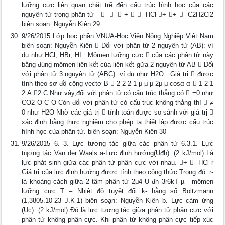
lưỡng cực liên quan chặt trẽ đến cấu trúc hình học của các
nguyên tử trong phân tử - - -  +  - HCl + + - C2H2Cl2
biên soạn: Nguyễn Kiên 29
9/26/2015 Lớp học phần VNUA-Học Viện Nông Nghiệp Việt Nam
biên soạn: Nguyễn Kiên  Đối với phân tử 2 nguyên tử (AB): ví
dụ như HCl, HBr, HI . Mômen lưỡng cực  của các phân tử này
bằng đúng mômen liên kết của liên kết gữa 2 nguyên tử AB  Đối
với phân tử 3 nguyên tử (ABC): ví dụ như H2O . Giá trị  được
tính theo sơ đồ cộng vectơ B  2 2 2 1 μ μ μ 2μ μ cosα α  1 2 1
2 A 2 C Như vậy,đối với phân tử có cấu trúc thẳng có  =0 như
CO2 O C O Còn đối với phân tử có cấu trúc không thẳng thì  ≠
0 như H2O Nhờ các giá trị  tính toán được so sánh với giá trị 
xác định bằng thực nghiệm cho phép ta thiết lập được cấu trúc
hình học của phân tử. biên soạn: Nguyễn Kiên 30
9/26/2015 6. 3. Lực tương tác giữa các phân tử 6.3.1. Lực
tƣơng tác Van der Waals a-Lực định hướng(Uđh). (2 kJ/mol) Là
lực phát sinh giữa các phân tử phân cực với nhau. + - HCl r
Giá trị của lực định hướng được tính theo công thức Trong đó: r-
là khoảng cách giữa 2 tâm phân tử 2μ4 U đh 3r6kT µ - mômen
lưỡng cực T – Nhiệt độ tuyệt đối k- hằng số Boltzmann
(1,3805.10-23 J.K-1) biên soạn: Nguyễn Kiên b. Lực cảm ứng
(Uc). (2 kJ/mol) Đó là lực tương tác giữa phân tử phân cực với
phân tử không phân cực. Khi phân tử không phân cực tiếp xúc