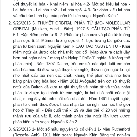
đời thuyết lai hóa - Khái niệm lai hóa 4.2- Một số kiểu lai hóa -
Lai hóa sp - Lai hóa sp2 - Lai hóa sp3. 4.3- Dự đoán kiểu lai hóa
và cấu trúc hình học của phân tử biên soạn: Nguyễn Kiên 1
9/26/2015 5. THUYẾT ORBITAL PHÂN TỬ (MO- MOLECULAR
ORBITAL (Muliken, Hund – Đức). 1927 6. CẤU TẠO PHÂN TỬ
6.1. Đặc điểm phân tử 6. 2. Phân tử phân cực và phân tử không
phân cực 6. 3. Mômen lưỡng cực 6. 4. Lực tương tác giữa các
phân tử biên soạn: Nguyễn Kiên I- CẤU TẠO NGUYÊN TỬ - Khái
niệm ngtử đã được các nhà triết học cổ Hylap đưa ra cách đây
hơn hai ngàn năm ( mang tên Hylap “ oo” nghĩa là không thể
phân chia) - Năm 1807 Dalton, trên cơ sở các định luật cơ bản
của hóa học đã đưa ra giả thuyết về ngtử, thừa nhận ngtử là hạt
nhỏ nhất cấu tạo nên các chất, không thể phân chia nhỏ hơn
bằng phản ứng hóa học - Năm 1811 Avôgađrô trên cơ sở thuyết
ngtử của Dalton đã đưa ra giả thuyết về phân tử và thừa nhận
phân tử được tạo thành từ các ngtử, là hạt nhỏ nhất của một
chất, mang đầy đủ tính chất của chất đó - Năm 1861 thuyết ngtử,
phân tử chính thức được thừa nhận tại hội nghị hóa học thế giới
họp ở Thụy sĩ. - Đến cuối thế kỉ 19 và đầu thế kỉ 20 với những
thành tựu của vật lí, các thành phần của ngtử lần lượt được
pháp hiện biên soạn: Nguyễn Kiên 2
9/26/2015 1- Một số mẫu nguyên tử cổ điển 1.1- Mẫu Rutherford
(Rơzơfo- Anh). 1911 biên soạn: Nguyễn Kiên Bằng thí nghiệm