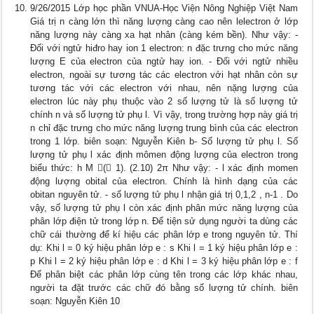
9/26/2015 Lớp học phần VNUA-Học Viện Nông Nghiệp Việt Nam
Giá trị n càng lớn thì năng lượng càng cao nên lelectron ở lớp
năng lượng này càng xa hạt nhân (càng kém bền). Như vậy: -
Đối với ngtử hiđro hay ion 1 electron: n đặc trưng cho mức năng
lượng E của electron của ngtử hay ion. - Đối với ngtử nhiều
electron, ngoài sự tương tác các electron với hạt nhân còn sự
tương tác với các electron với nhau, nên nặng lượng của
electron lúc này phụ thuộc vào 2 số lượng tử là số lượng tử
chính n và số lượng tử phụ l. Vì vậy, trong trường hợp này giá trị
n chỉ đặc trưng cho mức năng lượng trung bình của các electron
trong 1 lớp. biên soạn: Nguyễn Kiên b- Số lượng tử phụ l. Số
lượng tử phụ l xác định mômen động lượng của electron trong
biểu thức: h M ( 1). (2.10) 2π Như vậy: - l xác định momen
động lượng obital của electron. Chính là hình dạng của các
obitan nguyên tử. - số lượng tử phụ l nhận giá trị 0,1,2 , n-1 . Do
vậy, số lượng tử phụ l còn xác định phân mức năng lượng của
phân lớp điện tử trong lớp n. Để tiện sử dụng người ta dùng các
chữ cái thường để kí hiệu các phân lớp e trong nguyên tử. Thí
dụ: Khi l = 0 ký hiệu phân lớp e : s Khi l = 1 ký hiệu phân lớp e :
p Khi l = 2 ký hiệu phân lớp e : d Khi l = 3 ký hiệu phân lớp e : f
Để phân biệt các phân lớp cùng tên trong các lớp khác nhau,
người ta đặt trước các chữ đó bằng số lượng tử chính. biên
soạn: Nguyễn Kiên 10