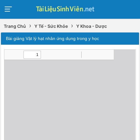
›
›
Trang Chủ
Y Tế - Sức Khỏe
Y Khoa - Dược
Bài giảng Vật lý hạt nhân ứng dụng trong y học