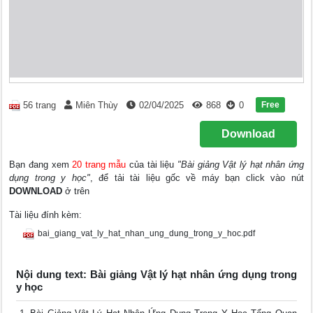
Free
56 trang
Miên Thùy
02/04/2025
868
0
Download
Bạn đang xem
20 trang mẫu
của tài liệu
"Bài giảng Vật lý hạt nhân ứng
dụng trong y học"
, để tải tài liệu gốc về máy bạn click vào nút
DOWNLOAD
ở trên
Tài liệu đính kèm:
bai_giang_vat_ly_hat_nhan_ung_dung_trong_y_hoc.pdf
Nội dung text: Bài giảng Vật lý hạt nhân ứng dụng trong
y học