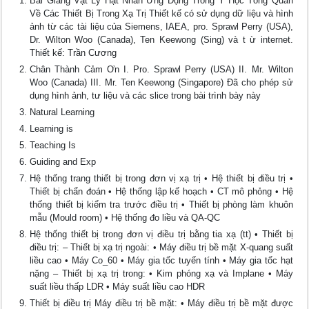
Bài Giảng Vật Lý Hạt Nhân Ứng Dụng Trong Y Học Tổng Quan
Về Các Thiết Bị Trong Xạ Trị Thiết kế có sử dụng dữ liệu và hình
ảnh từ các tài liệu của Siemens, IAEA, pro. Sprawl Perry (USA),
Dr. Wilton Woo (Canada), Ten Keewong (Sing) và t ừ internet.
Thiết kế: Trần Cương
Chân Thành Cảm Ơn I. Pro. Sprawl Perry (USA) II. Mr. Wilton
Woo (Canada) III. Mr. Ten Keewong (Singapore) Đã cho phép sử
dụng hình ảnh, tư liệu và các slice trong bài trình bày này
Natural Learning
Learning is
Teaching Is
Guiding and Exp
Hệ thống trang thiết bị trong đơn vị xạ trị • Hệ thiết bị điều trị •
Thiết bị chẩn đoán • Hệ thống lập kế hoạch • CT mô phỏng • Hệ
thống thiết bị kiểm tra trước điều trị • Thiết bị phòng làm khuôn
mẫu (Mould room) • Hệ thống đo liều và QA-QC
Hệ thống thiết bị trong đơn vị điều trị bằng tia xạ (tt) • Thiết bị
điều trị: – Thiết bị xạ trị ngoài: • Máy điều trị bề mặt X-quang suất
liều cao • Máy Co_60 • Máy gia tốc tuyến tính • Máy gia tốc hạt
nặng – Thiết bị xạ trị trong: • Kim phóng xạ và Implane • Máy
suất liều thấp LDR • Máy suất liều cao HDR
Thiết bị điều trị Máy điều trị bề mặt: • Máy điều trị bề mặt được