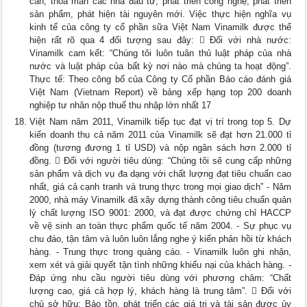
cần, thỏa mãn các nhà đầu tư, phát triển công nghệ, phát triển
sản phẩm, phát hiện tài nguyên mới. Việc thực hiện nghĩa vụ
kinh tế của công ty cổ phần sữa Việt Nam Vinamilk được thể
hiện rất rõ qua 4 đối tượng sau đây:  Đối với nhà nước:
Vinamilk cam kết: “Chúng tôi luôn tuân thủ luật pháp của nhà
nước và luật pháp của bất kỳ nơi nào mà chúng ta hoạt động”.
Thực tế: Theo công bố của Công ty Cổ phần Báo cáo đánh giá
Việt Nam (Vietnam Report) về bảng xếp hạng top 200 doanh
nghiệp tư nhân nộp thuế thu nhập lớn nhất 17
Việt Nam năm 2011, Vinamilk tiếp tục đạt vị trí trong top 5. Dự
kiến doanh thu cả năm 2011 của Vinamilk sẽ đạt hơn 21.000 tỉ
đồng (tương đương 1 tỉ USD) và nộp ngân sách hơn 2.000 tỉ
đồng.  Đối với người tiêu dùng: “Chúng tôi sẽ cung cấp những
sản phẩm và dịch vụ đa dạng với chất lượng đạt tiêu chuẩn cao
nhất, giá cả cạnh tranh và trung thực trong mọi giao dịch” - Năm
2000, nhà máy Vinamilk đã xây dựng thành công tiêu chuẩn quản
lý chất lượng ISO 9001: 2000, và đạt được chứng chỉ HACCP
về vệ sinh an toàn thực phẩm quốc tế năm 2004. - Sự phục vụ
chu đáo, tận tâm và luôn luôn lắng nghe ý kiến phản hồi từ khách
hàng. - Trung thực trong quảng cáo. - Vinamilk luôn ghi nhận,
xem xét và giải quyết tận tình những khiếu nại của khách hàng. -
Đáp ứng nhu cầu người tiêu dùng với phương châm: “Chất
lượng cao, giá cả hợp lý, khách hàng là trung tâm”.  Đối với
chủ sở hữu: Bảo tồn, phát triển các giá trị và tài sản được ủy