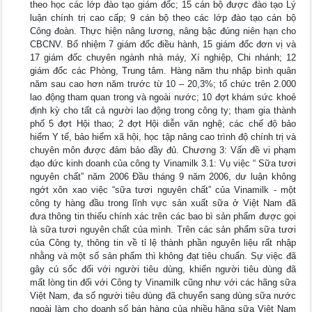
theo học các lớp đào tạo giám đốc; 15 cán bộ được đào tạo Lý
luận chính trị cao cấp; 9 cán bộ theo các lớp đào tạo cán bộ
Công đoàn. Thực hiện nâng lương, nâng bậc đúng niên hạn cho
CBCNV. Bổ nhiệm 7 giám đốc điều hành, 15 giám đốc đơn vị và
17 giám đốc chuyên ngành nhà máy, Xí nghiệp, Chi nhánh; 12
giám đốc các Phòng, Trung tâm. Hàng năm thu nhập bình quân
năm sau cao hơn năm trước từ 10 – 20,3%; tổ chức trên 2.000
lao động tham quan trong và ngoài nước; 10 đợt khám sức khoẻ
định kỳ cho tất cả người lao động trong công ty; tham gia thành
phố 5 đợt Hội thao; 2 đợt Hội diễn văn nghệ; các chế độ bảo
hiểm Y tế, bảo hiểm xã hội, học tập nâng cao trình độ chính trị và
chuyên môn được đảm bảo đầy đủ. Chương 3: Vấn đề vi phạm
đạo đức kinh doanh của công ty Vinamilk 3.1: Vụ việc “ Sữa tươi
nguyên chất” năm 2006 Đầu tháng 9 năm 2006, dư luận không
ngớt xôn xao việc “sữa tươi nguyên chất” của Vinamilk - một
công ty hàng đầu trong lĩnh vực sản xuất sữa ở Việt Nam đã
đưa thông tin thiếu chính xác trên các bao bì sản phẩm được gọi
là sữa tươi nguyên chất của mình. Trên các sản phẩm sữa tươi
của Công ty, thông tin về tỉ lệ thành phần nguyên liệu rất nhập
nhằng và một số sản phẩm thì không đạt tiêu chuẩn. Sự việc đã
gây cú sốc đối với người tiêu dùng, khiến người tiêu dùng đã
mất lòng tin đối với Công ty Vinamilk cũng như với các hãng sữa
Việt Nam, đa số người tiêu dùng đã chuyển sang dùng sữa nước
ngoài làm cho doanh số bán hàng của nhiều hãng sữa Việt Nam