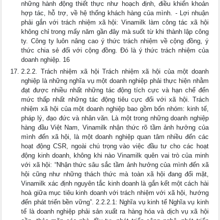
những hành động thiết thực như hoạch định, điều khiển khoản
hợp tác, hỗ trợ, về hệ thống khách hàng của mình. - Lợi nhuận
phải gắn với trách nhiệm xã hội: Vinamilk làm công tác xã hội
không chỉ trong mấy năm gần đây mà suốt từ khi thành lập công
ty. Công ty luôn nâng cao ý thức trách nhiệm về cộng đồng, ý
thức chia sẻ đối với cộng đồng. Đó là ý thức trách nhiệm của
doanh nghiệp. 16
2.2.2. Trách nhiệm xã hội Trách nhiệm xã hội của một doanh
nghiệp là những nghĩa vụ một doanh nghiệp phải thực hiện nhằm
đạt được nhiều nhất những tác động tích cực và hạn chế đến
mức thấp nhất những tác động tiêu cực đối với xã hội. Trách
nhiệm xã hội của một doanh nghiệp bao gồm bốn nhóm: kinh tế,
pháp lý, đạo đức và nhân văn. Là một trong những doanh nghiệp
hàng đầu Việt Nam, Vinamilk nhận thức rõ tầm ảnh hưởng của
mình đến xã hội, là một doanh nghiệp quan tâm nhiều đến các
hoạt động CSR, ngoài chú trọng vào việc đầu tư cho các hoạt
động kinh doanh, không khi nào Vinamilk quên vai trò của minh
với xã hội: “Nhận thức sâu sắc tầm ảnh hưởng của mình đến xã
hội cũng như những thách thức mà toàn xã hội đang đối mặt,
Vinamilk xác định nguyên tắc kinh doanh là gắn kết một cách hài
hoà giữa mục tiêu kinh doanh với trách nhiệm với xã hội, hướng
đến phát triển bền vững”. 2.2.2.1: Nghĩa vụ kinh tế Nghĩa vụ kinh
tế là doanh nghiệp phải sản xuất ra hàng hóa và dịch vụ xã hội