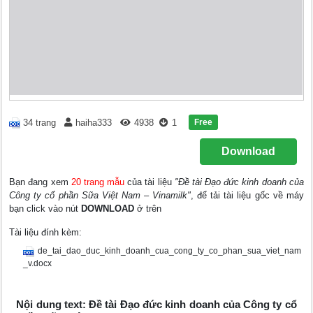
Free
34 trang
haiha333
4938
1
Download
Bạn đang xem
20 trang mẫu
của tài liệu
"Đề tài Đạo đức kinh doanh của
Công ty cổ phần Sữa Việt Nam – Vinamilk"
, để tải tài liệu gốc về máy
bạn click vào nút
DOWNLOAD
ở trên
Tài liệu đính kèm:
de_tai_dao_duc_kinh_doanh_cua_cong_ty_co_phan_sua_viet_nam
_v.docx
Nội dung text: Đề tài Đạo đức kinh doanh của Công ty cổ