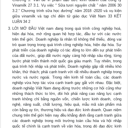
Vinamilk 27 3.1. Vụ việc “ Sữa tươi nguyên chất ” năm 2006 30
3.2.“ Chương trình sữa học đường” năm 2018 -2020 và vụ kiện
giữa vinamilk và tạp chí điện tử giáo dục Việt Nam 33 KẾT
LUẬN 34 2
LỜI MỞ ĐẦU Việt nam đang trong quá trình công nghiệp hoá,
hiện đại hóa, mở rộng quan hệ hợp tác, đầu tư với các nước
trên thế giới. Doanh nghiệp là nhân tố không thể thiếu, đóng vai
trò quan trọng trong quá trình công nghiệp hóa, hiện đại hóa. Sự
phát triển của doanh nghiệp có tác động to lớn đến sự phát triển
của đất nước, giúp đất nước ngày càng hội nhập sâu rộng, từng
bước phát triển thành một quốc gia giàu mạnh. Tuy nhiên, trong
quá trình hội nhập và phát triển, Doanh nghiệp gặp rất nhiều khó
khăn, thử thách; phải cạnh tranh với rất nhiều doanh nghiệp trong
nước và nước ngoài. Trong nền kinh tế toàn cầu, các doanh
nghiệp vừa hợp tác vừa cạnh tranh gay gắt với nhau. Đặc biệt,
doanh nghiệp Việt Nam đang đứng trước những cơ hội cũng như
những thách thức to lớn, đòi hỏi phải nâng cao năng lực cạnh
tranh không chỉ bằng nguồn vốn, chiến lược kinh doanh, công
nghệ, năng suất, chất lượng, hiệu quả, mẫu mã sản phẩm mà
còn bằng uy tín, thương hiệu và đạo đức kinh doanh. Quan niệm
chung trên thế giới hiện nay đều khẳng định rằng cạnh tranh giữa
các doanh nghiệp trong môi trường toàn cầu hóa và hội nhập
quốc tế chính là cạnh tranh về văn hóa, trong đó đạo đức kinh