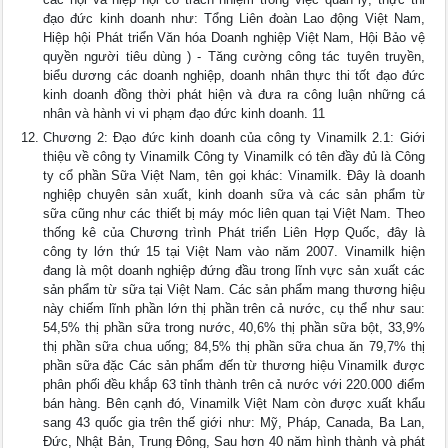
đạo đức kinh doanh như: Tổng Liên đoàn Lao động Việt Nam,
Hiệp hội Phát triển Văn hóa Doanh nghiệp Việt Nam, Hội Bảo vệ
quyền người tiêu dùng ) - Tăng cường công tác tuyên truyền,
biểu dương các doanh nghiệp, doanh nhân thực thi tốt đạo đức
kinh doanh đồng thời phát hiện và đưa ra công luận những cá
nhân và hành vi vi phạm đạo đức kinh doanh. 11
Chương 2: Đạo đức kinh doanh của công ty Vinamilk 2.1: Giới
thiệu về công ty Vinamilk Công ty Vinamilk có tên đầy đủ là Công
ty cổ phần Sữa Việt Nam, tên gọi khác: Vinamilk. Đây là doanh
nghiệp chuyên sản xuất, kinh doanh sữa và các sản phẩm từ
sữa cũng như các thiết bị máy móc liên quan tại Việt Nam. Theo
thống kê của Chương trình Phát triển Liên Hợp Quốc, đây là
công ty lớn thứ 15 tại Việt Nam vào năm 2007. Vinamilk hiện
đang là một doanh nghiệp đứng đầu trong lĩnh vực sản xuất các
sản phẩm từ sữa tại Việt Nam. Các sản phẩm mang thương hiệu
này chiếm lĩnh phần lớn thị phần trên cả nước, cụ thể như sau:
54,5% thị phần sữa trong nước, 40,6% thị phần sữa bột, 33,9%
thị phần sữa chua uống; 84,5% thị phần sữa chua ăn 79,7% thị
phần sữa đặc Các sản phẩm đến từ thương hiệu Vinamilk được
phân phối đều khắp 63 tỉnh thành trên cả nước với 220.000 điểm
bán hàng. Bên cạnh đó, Vinamilk Việt Nam còn được xuất khẩu
sang 43 quốc gia trên thế giới như: Mỹ, Pháp, Canada, Ba Lan,
Đức, Nhật Bản, Trung Đông, Sau hơn 40 năm hình thành và phát