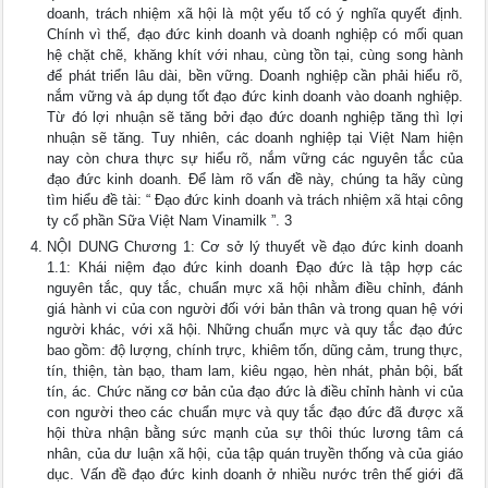
doanh, trách nhiệm xã hội là một yếu tố có ý nghĩa quyết định.
Chính vì thế, đạo đức kinh doanh và doanh nghiệp có mối quan
hệ chặt chẽ, khăng khít với nhau, cùng tồn tại, cùng song hành
để phát triển lâu dài, bền vững. Doanh nghiệp cần phải hiểu rõ,
nắm vững và áp dụng tốt đạo đức kinh doanh vào doanh nghiệp.
Từ đó lợi nhuận sẽ tăng bởi đạo đức doanh nghiệp tăng thì lợi
nhuận sẽ tăng. Tuy nhiên, các doanh nghiệp tại Việt Nam hiện
nay còn chưa thực sự hiểu rõ, nắm vững các nguyên tắc của
đạo đức kinh doanh. Để làm rõ vấn đề này, chúng ta hãy cùng
tìm hiểu đề tài: “ Đạo đức kinh doanh và trách nhiệm xã htại công
ty cổ phần Sữa Việt Nam Vinamilk ”. 3
NỘI DUNG Chương 1: Cơ sở lý thuyết về đạo đức kinh doanh
1.1: Khái niệm đạo đức kinh doanh Đạo đức là tập hợp các
nguyên tắc, quy tắc, chuẩn mực xã hội nhằm điều chỉnh, đánh
giá hành vi của con người đối với bản thân và trong quan hệ với
người khác, với xã hội. Những chuẩn mực và quy tắc đạo đức
bao gồm: độ lượng, chính trực, khiêm tốn, dũng cảm, trung thực,
tín, thiện, tàn bạo, tham lam, kiêu ngạo, hèn nhát, phản bội, bất
tín, ác. Chức năng cơ bản của đạo đức là điều chỉnh hành vi của
con người theo các chuẩn mực và quy tắc đạo đức đã được xã
hội thừa nhận bằng sức mạnh của sự thôi thúc lương tâm cá
nhân, của dư luận xã hội, của tập quán truyền thống và của giáo
dục. Vấn đề đạo đức kinh doanh ở nhiều nước trên thế giới đã