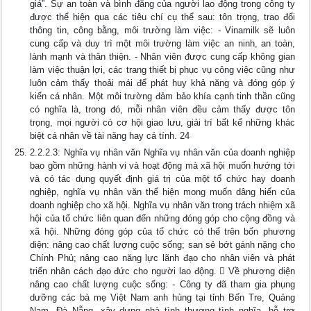
giá”. Sự an toàn và bình đẳng của người lao động trong công ty
được thể hiện qua các tiêu chí cụ thể sau: tôn trọng, trao đổi
thông tin, công bằng, môi trường làm việc: - Vinamilk sẽ luôn
cung cấp và duy trì một môi trường làm việc an ninh, an toàn,
lành mạnh và thân thiện. - Nhân viên được cung cấp không gian
làm việc thuận lợi, các trang thiết bị phục vụ công việc cũng như
luôn cảm thấy thoải mái để phát huy khả năng và đóng góp ý
kiến cá nhân. Một môi trường đảm bảo khía cạnh tinh thần cũng
có nghĩa là, trong đó, mỗi nhân viên đều cảm thấy được tôn
trọng, mọi người có cơ hội giao lưu, giải trí bất kể những khác
biệt cá nhân về tài năng hay cá tính. 24
2.2.2.3: Nghĩa vụ nhân văn Nghĩa vụ nhân văn của doanh nghiệp
bao gồm những hành vi và hoạt động mà xã hội muốn hướng tới
và có tác dụng quyết định giá trị của một tổ chức hay doanh
nghiệp, nghĩa vụ nhân văn thể hiện mong muốn dâng hiến của
doanh nghiệp cho xã hội. Nghĩa vụ nhân văn trong trách nhiệm xã
hội của tổ chức liên quan đến những đóng góp cho cộng đồng và
xã hội. Những đóng góp của tổ chức có thể trên bốn phương
diện: nâng cao chất lượng cuộc sống; san sẻ bớt gánh nặng cho
Chính Phủ; nâng cao năng lực lãnh đạo cho nhân viên và phát
triển nhân cách đạo đức cho người lao động.  Về phương diện
nâng cao chất lượng cuộc sống: - Công ty đã tham gia phụng
dưỡng các bà mẹ Việt Nam anh hùng tại tỉnh Bến Tre, Quảng
Nam, Đà Nẵng, xây dựng nhà tình thương tình nghĩa, hỗ trợ