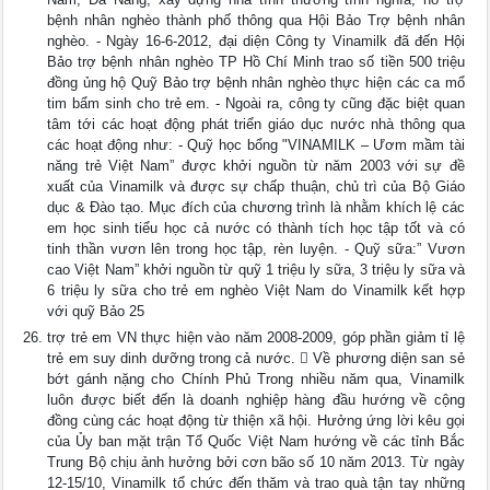
bệnh nhân nghèo thành phố thông qua Hội Bảo Trợ bệnh nhân
nghèo. - Ngày 16-6-2012, đại diện Công ty Vinamilk đã đến Hội
Bảo trợ bệnh nhân nghèo TP Hồ Chí Minh trao số tiền 500 triệu
đồng ủng hộ Quỹ Bảo trợ bệnh nhân nghèo thực hiện các ca mổ
tim bẩm sinh cho trẻ em. - Ngoài ra, công ty cũng đặc biệt quan
tâm tới các hoạt động phát triển giáo dục nước nhà thông qua
các hoạt động như: - Quỹ học bổng "VINAMILK – Ươm mầm tài
năng trẻ Việt Nam” được khởi nguồn từ năm 2003 với sự đề
xuất của Vinamilk và được sự chấp thuận, chủ trì của Bộ Giáo
dục & Đào tạo. Mục đích của chương trình là nhằm khích lệ các
em học sinh tiểu học cả nước có thành tích học tập tốt và có
tinh thần vươn lên trong học tập, rèn luyện. - Quỹ sữa:” Vươn
cao Việt Nam” khởi nguồn từ quỹ 1 triệu ly sữa, 3 triệu ly sữa và
6 triệu ly sữa cho trẻ em nghèo Việt Nam do Vinamilk kết hợp
với quỹ Bảo 25
trợ trẻ em VN thực hiện vào năm 2008-2009, góp phần giảm tỉ lệ
trẻ em suy dinh dưỡng trong cả nước.  Về phương diện san sẻ
bớt gánh nặng cho Chính Phủ Trong nhiều năm qua, Vinamilk
luôn được biết đến là doanh nghiệp hàng đầu hướng về cộng
đồng cùng các hoạt động từ thiện xã hội. Hưởng ứng lời kêu gọi
của Ủy ban mặt trận Tổ Quốc Việt Nam hướng về các tỉnh Bắc
Trung Bộ chịu ảnh hưởng bởi cơn bão số 10 năm 2013. Từ ngày
12-15/10, Vinamilk tổ chức đến thăm và trao quà tận tay những