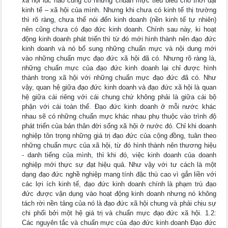
xã hội lúc nào cũng có những chuẩn mực tiêu biểu cho thời đại
kinh tế – xã hội của mình. Nhưng khi chưa có kinh tế thị trường
thì rõ ràng, chưa thể nói đến kinh doanh (nền kinh tế tự nhiên)
nên cũng chưa có đạo đức kinh doanh. Chính sau này, ki hoạt
động kinh doanh phát triển thì từ đó mới hình thành nên đạo đức
kinh doanh và nó bổ sung những chuẩn mực và nội dung mới
vào những chuẩn mực đạo đức xã hội đã có. Nhưng rõ ràng là,
những chuẩn mực của đạo đức kinh doanh lại chỉ được hình
thành trong xã hội với những chuẩn mực đạo đức đã có. Như
vậy, quan hệ giữa đạo đức kinh doanh và đạo đức xã hội là quan
hệ giữa cái riêng với cái chung chứ không phải là giữa cái bộ
phận với cái toàn thể. Đạo đức kinh doanh ở mỗi nước khác
nhau sẽ có những chuẩn mực khác nhau phụ thuộc vào trình độ
phát triển của bản thân đời sống xã hội ở nước đó. Chỉ khi doanh
nghiệp tôn trọng những giá trị đạo đức của cộng đồng, tuân theo
những chuẩn mực của xã hội, từ đó hình thành nên thương hiệu
- danh tiếng của mình, thì khi đó, việc kinh doanh của doanh
nghiệp mới thực sự đạt hiệu quả. Như vậy với tư cách là một
dạng đạo đức nghề nghiệp mang tính đặc thù cao vì gắn liền với
các lợi ích kinh tế, đạo đức kinh doanh chính là phạm trù đạo
đức được vận dụng vào hoạt động kinh doanh nhưng nó không
tách rời nền tảng của nó là đạo đức xã hội chung và phải chịu sự
chi phối bởi một hệ giá trị và chuẩn mực đạo đức xã hội. 1.2:
Các nguyên tắc và chuẩn mực của đạo đức kinh doanh Đạo đức