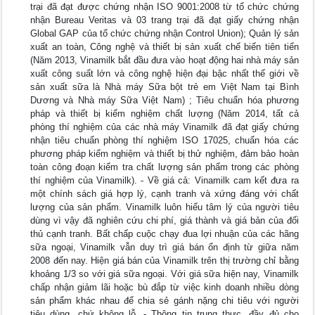
trại đã đạt được chứng nhận ISO 9001:2008 từ tổ chức chứng
nhận Bureau Veritas và 03 trang trại đã đạt giấy chứng nhận
Global GAP của tổ chức chứng nhận Control Union); Quản lý sản
xuất an toàn, Công nghệ và thiết bị sản xuất chế biến tiên tiến
(Năm 2013, Vinamilk bắt đầu đưa vào hoạt động hai nhà máy sản
xuất công suất lớn và công nghệ hiện đại bậc nhất thế giới về
sản xuất sữa là Nhà máy Sữa bột trẻ em Việt Nam tại Bình
Dương và Nhà máy Sữa Việt Nam) ; Tiêu chuẩn hóa phương
pháp và thiết bị kiểm nghiệm chất lượng (Năm 2014, tất cả
phòng thí nghiệm của các nhà máy Vinamilk đã đạt giấy chứng
nhận tiêu chuẩn phòng thí nghiệm ISO 17025, chuẩn hóa các
phương pháp kiểm nghiệm và thiết bị thử nghiệm, đảm bảo hoàn
toàn công đoạn kiểm tra chất lượng sản phẩm trong các phòng
thí nghiệm của Vinamilk). - Về giá cả: Vinamilk cam kết đưa ra
một chính sách giá hợp lý, cạnh tranh và xứng đáng với chất
lượng của sản phẩm. Vinamilk luôn hiểu tâm lý của người tiêu
dùng vì vậy đã nghiên cứu chi phí, giá thành và giá bản của đối
thủ cạnh tranh. Bất chấp cuộc chạy đua lợi nhuận của các hãng
sữa ngoại, Vinamilk vẫn duy trì giá bán ổn định từ giữa năm
2008 đến nay. Hiện giá bán của Vinamilk trên thị trường chỉ bằng
khoảng 1/3 so với giá sữa ngoại. Với giá sữa hiện nay, Vinamilk
chấp nhận giảm lãi hoặc bù đắp từ việc kinh doanh nhiều dòng
sản phẩm khác nhau để chia sẻ gánh nặng chi tiêu với người
tiêu dùng, chứ không lỗ. - Thông tin trung thực, đầy đủ cho