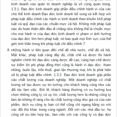
kinh doanh vào quản trị doanh nghiệp là vô cùng quan trọng.
1.3.1: Đạo đức kinh doanh góp phần điều chỉnh hành vi của các
chủ thể kinh doanh Đạo đức kinh doanh bổ sung và kết hợp với
pháp luật điều chỉnh các hành vi kinh doanh theo khuôn khổ pháp
luật và quỹ đạo của các chuẩn mực xã hội. Không một pháp luật
nào dù hoàn thiện đến đâu đi chăng nữa không thể là chuẩn mực
cho mọi hành vi của đạo đức kinh doanh vì phạm vi ảnh hưởng
của đạo đức lớn hơn pháp luật, nó bao quát mọi lĩnh vực của thế
giới tinh thần trong khi pháp luật chỉ điều chỉnh 7
những hành vi liên quan đến chế độ nhà nước, chế độ xã hội,
Mặt khác, pháp luật càng đầy đủ, chặt chẽ và được thi hành
nghiêm chỉnh thì đạo đức càng được đề cao, càng hạn chế được
sự kiếm lời phi pháp đồng thời cũng là hành vi đạo đức: tham
nhũng, buôn lậu, trốn thuế, gian lận thương mại, khi bị phát hiện
sẽ bị pháp luật điều chỉnh. 1.3.2: Đạo đức kinh doanh góp phần
vào chất lượng của doanh nghiệp. Một doanh nghiệp có chất
lượng sẽ tạo được sự tin tưởng cho khách hàng cũng như các
đối tác làm việc. Bởi lẽ, khách hàng thường có xu hướng lựa
chọn những công ty có uy tín, chất lượng hơn là những công ty
làm ăn không rõ ràng cho dù chất lượng cũng như giá cả của sản
phẩm, dịch vụ công ty bạn có thể cũng chỉ ngang bằng so với
các đối thủ khác trong cùng ngành. Đối với các nhà đầu tư, họ
cũng sẽ ưu tiên hợp tác, làm việc với các công ty có đạo đức