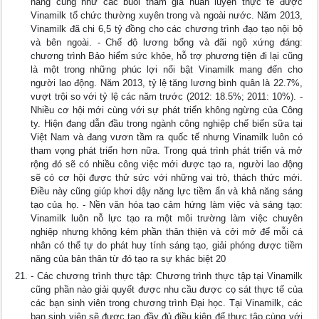
năng cũng như các buổi tham gia huấn luyện thực tế được
Vinamilk tổ chức thường xuyên trong và ngoài nước. Năm 2013,
Vinamilk đã chi 6,5 tỷ đồng cho các chương trình đạo tạo nội bộ
và bên ngoài. - Chế độ lương bổng và đãi ngộ xứng đáng:
chương trình Bảo hiểm sức khỏe, hỗ trợ phương tiện đi lại cũng
là một trong những phúc lợi nổi bật Vinamilk mang đến cho
người lao động. Năm 2013, tỷ lệ tăng lương bình quân là 22.7%,
vượt trội so với tỷ lệ các năm trước (2012: 18.5%; 2011: 10%). -
Nhiều cơ hội mới cùng với sự phát triển không ngừng của Công
ty. Hiện đang dẫn đầu trong ngành công nghiệp chế biến sữa tại
Việt Nam và đang vươn tầm ra quốc tế nhưng Vinamilk luôn có
tham vọng phát triển hơn nữa. Trong quá trình phát triển và mở
rộng đó sẽ có nhiều công việc mới được tạo ra, người lao động
sẽ có cơ hội được thử sức với những vai trò, thách thức mới.
Điều này cũng giúp khơi dậy năng lực tiềm ẩn và khả năng sáng
tạo của họ. - Nền văn hóa tạo cảm hứng làm việc và sáng tạo:
Vinamilk luôn nỗ lực tạo ra một môi trường làm việc chuyên
nghiệp nhưng không kém phần thân thiện và cởi mở để mỗi cá
nhân có thể tự do phát huy tính sáng tạo, giải phóng được tiềm
năng của bản thân từ đó tạo ra sự khác biệt 20
- Các chương trình thực tập: Chương trình thực tập tại Vinamilk
cũng phần nào giải quyết được nhu cầu được cọ sát thực tế của
các bạn sinh viên trong chương trình Đại học. Tại Vinamilk, các
bạn sinh viên sẽ được tạo đầy đủ điều kiện để thực tập cùng với