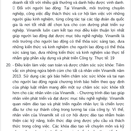
doanh rất tốt với nhiều giải thưởng và danh hiệu được vinh danh.
 Đối với người lao động: Tại Vinamilk, môi trường chuyên
nghiệp, công việc đầy thách thức và cơ hội làm việc với những
người giàu kinh nghiệm, từng công tác tại các tập đoàn đa quốc
gia là nơi tốt nhất để chọn lựa cho con đường phát triển sự
nghiệp. Vinamilk luôn cam kết tạo mọi điều kiện thuận lợi nhất
giúp người lao động đạt được mục tiêu nghề nghiệp. Vinamilk là
môi trường cho người lao động có thể thỏa sức sáng tạo, đưa
những kiến thức và kinh nghiệm cho người lao động có thể thỏa
sức sáng tạo, đưa những kiến thức và kinh nghiệm vào thực tế
nhằm góp phần xây dựng và phát triển Công ty. Thực tế: 19
- Điều kiện làm việc oan toàn và được chăm sóc sức khỏe: Tiêm
vắc xin phòng ngừa bệnh cúm cho tất cả nhân viên Vinamilk năm
2013. Sử dụng các gói bảo hiểm chăm sóc sức khỏe và tai nạn
cho người lao động ngoài chương trình bảo hiểm theo quy định
của pháp luật nhằm mang đến một sự chăm sóc sức khỏe tốt
hơn cho các nhân viên của Vinamilk. - Chương trình đào tạo giúp
nhân viên phát triển và đạt được mục tiêu nghề nghiệp: Vinamilk
quan niệm đào tạo và phát triển nguồn nhân lực là chiến lược
đầu tư cho sự thành công trong tương lai của công ty. Vì thế,
nhân viên của Vinamilk sẽ có cơ hội được đào tạo nhằm hoàn
thiện các kỹ năng, kiến thức đáp ứng được yêu cầu và thách
thức trong công việc. Các khóa đào tạo về chuyên môn và kỹ