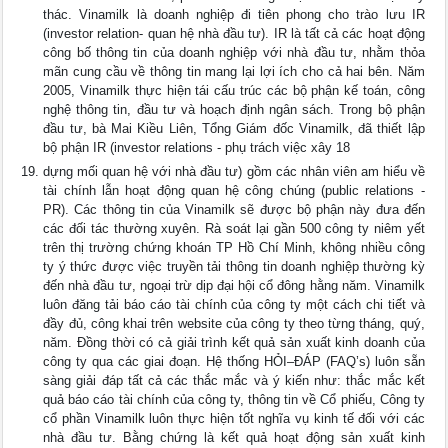
thác. Vinamilk là doanh nghiệp đi tiên phong cho trào lưu IR
(investor relation- quan hệ nhà đầu tư). IR là tất cả các hoạt động
công bố thông tin của doanh nghiệp với nhà đầu tư, nhằm thỏa
mãn cung cầu về thông tin mang lại lợi ích cho cả hai bên. Năm
2005, Vinamilk thực hiện tái cấu trúc các bộ phận kế toán, công
nghệ thông tin, đầu tư và hoạch định ngân sách. Trong bộ phận
đầu tư, bà Mai Kiều Liên, Tổng Giám đốc Vinamilk, đã thiết lập
bộ phận IR (investor relations - phụ trách việc xây 18
dựng mối quan hệ với nhà đầu tư) gồm các nhân viên am hiểu về
tài chính lẫn hoạt động quan hệ công chúng (public relations -
PR). Các thông tin của Vinamilk sẽ được bộ phận này đưa đến
các đối tác thường xuyên. Rà soát lại gần 500 công ty niêm yết
trên thị trường chứng khoán TP Hồ Chí Minh, không nhiều công
ty ý thức được việc truyền tải thông tin doanh nghiệp thường kỳ
đến nhà đầu tư, ngoại trừ dịp đại hội cổ đông hằng năm. Vinamilk
luôn đăng tải báo cáo tài chính của công ty một cách chi tiết và
đầy đủ, công khai trên website của công ty theo từng tháng, quý,
năm. Đồng thời có cả giải trình kết quả sản xuất kinh doanh của
công ty qua các giai đoạn. Hệ thống HỎI–ĐÁP (FAQ’s) luôn sẵn
sàng giải đáp tất cả các thắc mắc và ý kiến như: thắc mắc kết
quả báo cáo tài chính của công ty, thông tin về Cổ phiếu, Công ty
cổ phần Vinamilk luôn thực hiện tốt nghĩa vụ kinh tế đối với các
nhà đầu tư. Bằng chứng là kết quả hoạt động sản xuất kinh