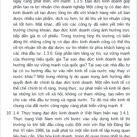
ngày càng phát triển, lớn mạnh. 1.3.5: Đạo đức kinh doanh góp
phần tạo ra lợi nhuận cho doanh nghiệp Một công ty có đạo đức
kinh doanh sẽ tạo được lòng tin đối với khách hàng nên sẽ bán
được nhiều sản phẩm, dịch vụ hơn, từ đó thu về lợi nhuận cũng
sẽ tốt hơn. Mặt khác, đối với các công ty đã niêm yết trên thị
trường chứng khoán, đạo đức kinh doanh cũng ảnh hưởng trực
tiếp đến giá trị cổ phiếu. Trong trường hợp thị trường có biến
động thì những công ty có đạo đức kinh doanh cũng có thể thu
về lợi nhuận tốt do đạt được sự tín nhiệm từ phía khách hàng và
các nhà đầu tư. 1.3.6: Góp phần làm tăng uy tín, sự vững mạnh
của thương hiệu quốc gia Tại sao đạo đức kinh doanh lại ảnh
hưởng đến sự vững mạnh của quốc gia? Tại sao các nhà đầu tư
lại có xu hướng đầu tư vào nền kinh tế của nước này thay vì
nước khác? Một trong những lý do quan trọng ảnh hưởng đến
quyết định đó chính là đạo đức kinh doanh. Một nền kinh tế có
thể chế chính trị rõ ràng, trung thực, sự phát triển về kinh tế đem
lại những lợi ích về xã hội, không có tham nhũng, tạo niềm tin
cho các nhà đầu tư trong và ngoài nước. Từ đó mà nền kinh tế
chung của đất nước cũng ngày càng phát triển vững mạnh. 9
1.4: Thực trạng đạo đức kinh doanh ở Việt Nam hiện nay 1.4.1.
Thực trạng Việt Nam mới chỉ bước vào xây dựng kinh tế thị
trường từ khi bắt đầu công cuộc Đổi mới với Đại hội Đảng lần
thứ VI năm 1986, lại xuất phát từ một nền kinh tế tập trung quan
liêu bao cấp. Văn hóa kinh doanh, trong đó quan trọng nhất là đạo