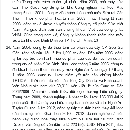
miền Trung một cách thuận lợi nhất. Năm 2000, nhà máy sữa
Cần Thơ được xây dựng tại khu Công nghiệp Trà Nóc. Vào
tháng 5 năm 2001, công ty đã khánh thành nhà máy Sữa tại Cần
Thơ. - Thời kì cổ phần hóa từ năm 2003 – nay Tháng 11 năm
2003, công ty đã được chuyển thành Công ty cổ phần Sữa Việt
Nam. Mã giao dịch trên sàn chứng khoán Việt của công ty là:
VNM. Cũng trong năm đó, Công ty khánh thành thêm nhà máy
Sữa tại khu vực Bình Định và TP. Hồ Chí Minh. 13
Năm 2004, công ty đã thâu tóm cổ phần của Cty CP Sữa Sài
Gòn, tăng số vốn điều lệ lên 1,590 tỷ đồng. Đến năm 2005, công
ty lại tiếp tục tiến hành mua cổ phần của các đối tác liên doanh
trong cty cổ phần Sữa Bình Định. Vào tháng 6 năm 2005, công ty
đã khánh thành thêm nhà máy Sữa Nghệ An. Vào ngày 19 tháng
1 năm 2006, công ty được niêm yết trên sàn chứng khoán
TP.HCM . Thời điểm đó vốn của Tổng Cty Đầu tư và Kinh doanh
Vốn Nhà nước nắm giữ 50,01% vốn điều lệ của Công ty. Đến
20/8/2006, Vinamilk chính thức đổi logo thương hiệu công ty.
Trong năm 2009, doanh nghiệp đã phát triển được 135.000 đại lý
phân phối, 9 nhà máy và nhiều trang trại nuôi bò sữa tại Nghệ An,
Tuyên Quang. Năm 2012, công ty tiếp tục tiến hành thay đổi logo
của thương hiệu. Giai đoạn 2010 – 2012, doanh nghiệp đã tiến
hành xây dựng nhà máy sữa nước và sữa bột tại tỉnh Bình
Dương với tổng số vốn đầu tư là 220 triệu USD. Năm 2011, đưa