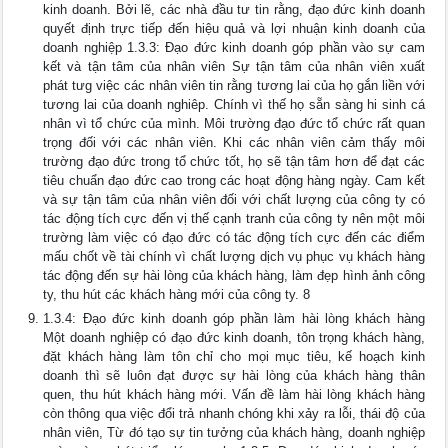
kinh doanh. Bởi lẽ, các nhà đầu tư tin rằng, đạo đức kinh doanh
quyết định trực tiếp đến hiệu quả và lợi nhuận kinh doanh của
doanh nghiệp 1.3.3: Đạo đức kinh doanh góp phần vào sự cam
kết và tận tâm của nhân viên Sự tận tâm của nhân viên xuất
phát tưg việc các nhân viên tin rằng tương lai của họ gắn liền với
tương lai của doanh nghiêp. Chính vì thế họ sẵn sàng hi sinh cá
nhân vì tổ chức của mình. Môi trường đạo đức tổ chức rất quan
trọng đối với các nhân viên. Khi các nhân viên cảm thấy môi
trường đạo đức trong tổ chức tốt, họ sẽ tận tâm hơn để đạt các
tiêu chuẩn đạo đức cao trong các hoạt động hàng ngày. Cam kết
và sự tận tâm của nhân viên đối với chất lượng của công ty có
tác động tích cực đến vị thế cạnh tranh của công ty nên một môi
trường làm việc có đạo đức có tác động tích cực đến các điểm
mấu chốt về tài chính vì chất lượng dịch vụ phục vụ khách hàng
tác động đến sự hài lòng của khách hàng, làm đẹp hình ảnh công
ty, thu hút các khách hàng mới của công ty. 8
1.3.4: Đạo đức kinh doanh góp phần làm hài lòng khách hàng
Một doanh nghiệp có đạo đức kinh doanh, tôn trọng khách hàng,
đặt khách hàng làm tôn chỉ cho mọi mục tiêu, kế hoạch kinh
doanh thì sẽ luôn đạt được sự hài lòng của khách hàng thân
quen, thu hút khách hàng mới. Vấn đề làm hài lòng khách hàng
còn thông qua việc đổi trả nhanh chóng khi xảy ra lỗi, thái độ của
nhân viên, Từ đó tạo sự tin tưởng của khách hàng, doanh nghiệp