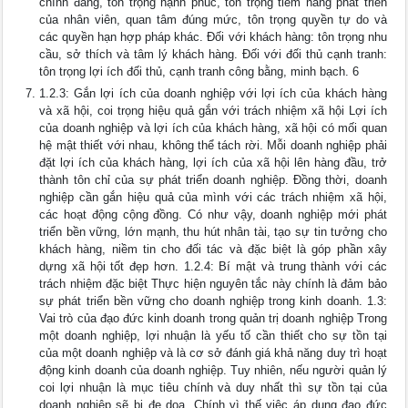
chính đáng, tôn trọng hạnh phúc, tôn trọng tiềm năng phát triển
của nhân viên, quan tâm đúng mức, tôn trọng quyền tự do và
các quyền hạn hợp pháp khác. Đối với khách hàng: tôn trọng nhu
cầu, sở thích và tâm lý khách hàng. Đối với đối thủ cạnh tranh:
tôn trọng lợi ích đối thủ, cạnh tranh công bằng, minh bạch. 6
1.2.3: Gắn lợi ích của doanh nghiệp với lợi ích của khách hàng
và xã hội, coi trọng hiệu quả gắn với trách nhiệm xã hội Lợi ích
của doanh nghiệp và lợi ích của khách hàng, xã hội có mối quan
hệ mật thiết với nhau, không thể tách rời. Mỗi doanh nghiệp phải
đặt lợi ích của khách hàng, lợi ích của xã hội lên hàng đầu, trở
thành tôn chỉ của sự phát triển doanh nghiệp. Đồng thời, doanh
nghiệp cần gắn hiệu quả của mình với các trách nhiệm xã hội,
các hoạt động cộng đồng. Có như vậy, doanh nghiệp mới phát
triển bền vững, lớn mạnh, thu hút nhân tài, tạo sự tin tưởng cho
khách hàng, niềm tin cho đối tác và đặc biệt là góp phần xây
dựng xã hội tốt đẹp hơn. 1.2.4: Bí mật và trung thành với các
trách nhiệm đặc biệt Thực hiện nguyên tắc này chính là đảm bảo
sự phát triển bền vững cho doanh nghiệp trong kinh doanh. 1.3:
Vai trò của đạo đức kinh doanh trong quản trị doanh nghiệp Trong
một doanh nghiệp, lợi nhuận là yếu tố cần thiết cho sự tồn tại
của một doanh nghiệp và là cơ sở đánh giá khả năng duy trì hoạt
động kinh doanh của doanh nghiệp. Tuy nhiên, nếu người quản lý
coi lợi nhuận là mục tiêu chính và duy nhất thì sự tồn tại của
doanh nghiệp sẽ bị đe dọa. Chính vì thế việc áp dụng đạo đức