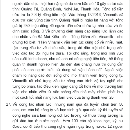
người dân chịu thiệt hại nặng nề do cơn bão số 10 gây ra tại các
tỉnh: Quảng Trị, Quảng Bình, Nghệ An, Thanh Hóa. Tổng số tiền
cứu trợ là 2.3 tỷ đồng tiền mặt. Vào tháng 12/2013, Vinamilk đã
cứu trợ các vùng của tỉnh Quảng Ngãi bị ngập lụt nặng với tổng
giá trị 250 triệu đồng để người dân sửa chữa lại nhà cửa và ổn
định cuộc sống.  Về phương diện nâng cao năng lực lãnh đạo
cho nhân viên Bà Mai Kiều Liên - Tổng Giám đốc Vinamilk - cho
chúng tôi biết: “Hiện Vinamilk vẫn liên tục củng cố về nhiều mặt,
tập trung đầu tư về chiều sâu, trong đó đặc biệt chú trọng đến
việc đào tạo đội ngũ kế thừa. Tôi cho rằng, trong mọi lĩnh vực
sản xuất kinh doanh, cho dù anh có công nghệ tiên tiến, hệ thống
quản trị doanh nghiệp hiện đại đến đâu chăng nữa thì cũng cần
phải có con người biết sử dụng và vận hành nó”. Ngoài việc
chăm lo nâng cao đời sống cho mọi thành viên trong công ty,
Vinamilk rất chú trọng đầu tư nâng cao trình độ tay nghề cho
từng bộ phận, tạo điều kiện ngày càng tốt hơn về môi trường làm
việc cho nhân viên từ văn phòng đến nhà máy nhằm phát huy
một cách tốt nhất năng lực làm việc của từng thành viên 26
Về công tác nhân lực, những năm qua đã tuyển chọn trên 50
con, em cán bộ công ty và học sinh giỏi qua các kỳ thi tuyển về
công nghệ sữa làm nòng cốt lực lượng kế thừa trong tương lai
gửi đào tạo ở nước ngoài. Hơn 100 cán bộ khoa học, kỹ sư
được cử đi tiếp thu công nghệ ngắn ngày trong nước; 12 người