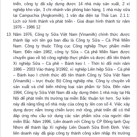
triển, công ty đã xây dựng được 14 nhà máy sản xuất, 2 xí
nghiệp kho vận, 3 chi nhánh văn phòng bán hàng, 1 nhà máy sữa
tại Campuchia (Angkormilk), 1 văn đại diện tại Thái Lan. 2.1.1:
Lịch sử hình thành và phát triển - Giai đoạn hình thành từ năm
1976 – 1986 12
Năm 1976, Công ty Sữa Việt Nam (Vinamilk) chính thức được
thành lập với tên gọi ban đầu là Công ty Sữa – Cà Phê Miền
Nam. Công ty thuộc Tổng cục Công nghiệp Thực phẩm miền
Nam. Đến năm 1982, công ty Sữa – Cà phê Miền Nam được
chuyển giao về bộ công nghiệp thực phẩm và được đổi tên thành
Xí nghiệp Sữa – Cà phê – Bánh kẹo I. - Thời kì đổi mới năm
1986 – 2003 Vào tháng 3/1992, xí nghiệp Liên hiệp Sữa – Cà phê
– Bánh kẹo I chính thức đổi tên thành Công ty Sữa Việt Nam
(Vinamilk) – trực thuộc Bộ Công nghiệp nhẹ. Công ty chuyên về
sản xuất và chế biến những loại sản phẩm từ Sữa. Đến năm
1994, Công ty Sữa Việt Nam đã xây dựng thêm 1 nhà máy tại Hà
Nội để phát triển thị trường tại miền Bắc thuận lợi hơn. Sự kiện
này đã nâng tổng số nhà máy của công ty lên con số 4. Việc xây
dựng được nằm trong chiến lược mở rộng, phát triển để có thể
đáp ứng nhu cầu sử dụng các sản phẩm sữa của người dân
miền Bắc. Năm 1996, Liên doanh với Công ty CP Đông lạnh Quy
Nhơn để thành lập Xí nghiệp Liên Doanh Sữa Bình Định. Việc
liên doanh này đã giúp công ty thành công xâm nhập thị trường