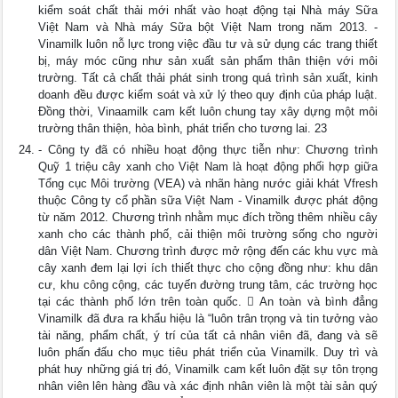
kiểm soát chất thải mới nhất vào hoạt động tại Nhà máy Sữa
Việt Nam và Nhà máy Sữa bột Việt Nam trong năm 2013. -
Vinamilk luôn nỗ lực trong việc đầu tư và sử dụng các trang thiết
bị, máy móc cũng như sản xuất sản phẩm thân thiện với môi
trường. Tất cả chất thải phát sinh trong quá trình sản xuất, kinh
doanh đều được kiểm soát và xử lý theo quy định của pháp luật.
Đồng thời, Vinaamilk cam kết luôn chung tay xây dựng một môi
trường thân thiện, hòa bình, phát triển cho tương lai. 23
- Công ty đã có nhiều hoạt động thực tiễn như: Chương trình
Quỹ 1 triệu cây xanh cho Việt Nam là hoạt động phối hợp giữa
Tổng cục Môi trường (VEA) và nhãn hàng nước giải khát Vfresh
thuộc Công ty cổ phần sữa Việt Nam - Vinamilk được phát động
từ năm 2012. Chương trình nhằm mục đích trồng thêm nhiều cây
xanh cho các thành phố, cải thiện môi trường sống cho người
dân Việt Nam. Chương trình được mở rộng đến các khu vực mà
cây xanh đem lại lợi ích thiết thực cho cộng đồng như: khu dân
cư, khu công cộng, các tuyến đường trung tâm, các trường học
tại các thành phố lớn trên toàn quốc.  An toàn và bình đẳng
Vinamilk đã đưa ra khẩu hiệu là “luôn trân trọng và tin tưởng vào
tài năng, phẩm chất, ý trí của tất cả nhân viên đã, đang và sẽ
luôn phấn đấu cho mục tiêu phát triển của Vinamilk. Duy trì và
phát huy những giá trị đó, Vinamilk cam kết luôn đặt sự tôn trọng
nhân viên lên hàng đầu và xác định nhân viên là một tài sản quý