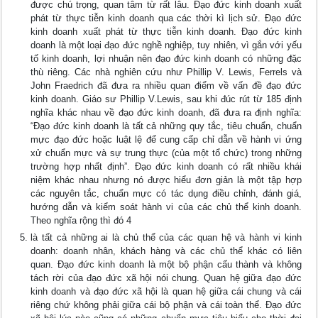
được chú trọng, quan tâm từ rất lâu. Đạo đức kinh doanh xuất
phát từ thực tiễn kinh doanh qua các thời kì lịch sử. Đạo đức
kinh doanh xuất phát từ thực tiễn kinh doanh. Đạo đức kinh
doanh là một loại đạo đức nghề nghiệp, tuy nhiên, vì gắn với yếu
tố kinh doanh, lợi nhuận nên đạo đức kinh doanh có những đặc
thù riêng. Các nhà nghiên cứu như Phillip V. Lewis, Ferrels và
John Fraedrich đã đưa ra nhiều quan điểm về vấn đề đạo đức
kinh doanh. Giáo sư Phillip V.Lewis, sau khi đúc rút từ 185 định
nghĩa khác nhau về đạo đức kinh doanh, đã đưa ra định nghĩa:
“Đạo đức kinh doanh là tất cả những quy tắc, tiêu chuẩn, chuẩn
mực đạo đức hoặc luật lệ để cung cấp chỉ dẫn về hành vi ứng
xử chuẩn mực và sự trung thực (của một tổ chức) trong những
trường hợp nhất định”. Đạo đức kinh doanh có rất nhiều khái
niệm khác nhau nhưng nó được hiểu đơn giản là một tập hợp
các nguyên tắc, chuẩn mực có tác dụng điều chỉnh, đánh giá,
hướng dẫn và kiểm soát hành vi của các chủ thể kinh doanh.
Theo nghĩa rộng thì đó 4
là tất cả những ai là chủ thể của các quan hệ và hành vi kinh
doanh: doanh nhân, khách hàng và các chủ thể khác có liên
quan. Đạo đức kinh doanh là một bộ phận cấu thành và không
tách rời của đạo đức xã hội nói chung. Quan hệ giữa đạo đức
kinh doanh và đạo đức xã hội là quan hệ giữa cái chung và cái
riêng chứ không phải giữa cái bộ phận và cái toàn thể. Đạo đức