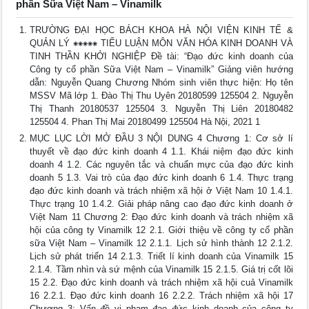
phần Sữa Việt Nam – Vinamilk
TRƯỜNG ĐẠI HỌC BÁCH KHOA HÀ NỘI VIỆN KINH TẾ &
QUẢN LÝ ⁕⁕⁕⁕⁕ TIỂU LUẬN MÔN VĂN HÓA KINH DOANH VÀ
TINH THẦN KHỞI NGHIỆP Đề tài: “Đạo đức kinh doanh của
Công ty cổ phần Sữa Việt Nam – Vinamilk” Giảng viên hướng
dẫn: Nguyễn Quang Chương Nhóm sinh viên thực hiện: Họ tên
MSSV Mã lớp 1. Đào Thị Thu Uyên 20180599 125504 2. Nguyễn
Thị Thanh 20180537 125504 3. Nguyễn Thị Liên 20180482
125504 4. Phan Thị Mai 20180499 125504 Hà Nội, 2021 1
MỤC LỤC LỜI MỞ ĐẦU 3 NỘI DUNG 4 Chương 1: Cơ sở lí
thuyết về đạo đức kinh doanh 4 1.1. Khái niệm đạo đức kinh
doanh 4 1.2. Các nguyên tắc và chuẩn mực của đạo đức kinh
doanh 5 1.3. Vai trò của đạo đức kinh doanh 6 1.4. Thực trạng
đạo đức kinh doanh và trách nhiệm xã hội ở Việt Nam 10 1.4.1.
Thực trạng 10 1.4.2. Giải pháp nâng cao đạo đức kinh doanh ở
Việt Nam 11 Chương 2: Đạo đức kinh doanh và trách nhiệm xã
hội của công ty Vinamilk 12 2.1. Giới thiệu về công ty cổ phần
sữa Việt Nam – Vinamilk 12 2.1.1. Lịch sử hình thành 12 2.1.2.
Lịch sử phát triển 14 2.1.3. Triết lí kinh doanh của Vinamilk 15
2.1.4. Tầm nhìn và sứ mệnh của Vinamilk 15 2.1.5. Giá trị cốt lõi
15 2.2. Đạo đức kinh doanh và trách nhiệm xã hội cuả Vinamilk
16 2.2.1. Đạo đức kinh doanh 16 2.2.2. Trách nhiệm xã hội 17
Chương 3: Vấn đề vi phạm đạo đức kinh doanh của công ty