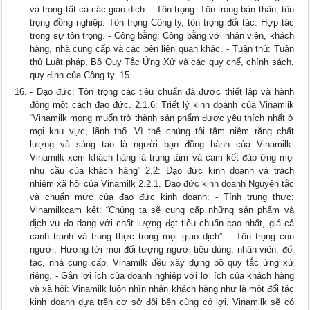
và trong tất cả các giao dịch. - Tôn trọng: Tôn trọng bản thân, tôn
trọng đồng nghiệp. Tôn trọng Công ty, tôn trọng đối tác. Hợp tác
trong sự tôn trọng. - Công bằng: Công bằng với nhân viên, khách
hàng, nhà cung cấp và các bên liên quan khác. - Tuân thủ: Tuân
thủ Luật pháp, Bộ Quy Tắc Ứng Xử và các quy chế, chính sách,
quy định của Công ty. 15
- Đạo đức: Tôn trọng các tiêu chuẩn đã được thiết lập và hành
động một cách đạo đức. 2.1.6: Triết lý kinh doanh của Vinamlik
“Vinamilk mong muốn trở thành sản phẩm được yêu thích nhất ở
mọi khu vực, lãnh thổ. Vì thế chúng tôi tâm niệm rằng chất
lượng và sáng tạo là người bạn đồng hành của Vinamilk.
Vinamilk xem khách hàng là trung tâm và cam kết đáp ứng mọi
nhu cầu của khách hàng” 2.2: Đạo đức kinh doanh và trách
nhiệm xã hội của Vinamilk 2.2.1. Đạo đức kinh doanh Nguyên tắc
và chuẩn mực của đạo đức kinh doanh: - Tính trung thực:
Vinamilkcam kết: “Chúng ta sẽ cung cấp những sản phẩm và
dịch vụ đa dạng với chất lượng đạt tiêu chuẩn cao nhất, giá cả
cạnh tranh và trung thực trong mọi giao dịch”. - Tôn trọng con
người: Hướng tới mọi đối tượng người tiêu dùng, nhân viên, đối
tác, nhà cung cấp. Vinamilk đều xây dựng bộ quy tắc ứng xử
riêng. - Gắn lợi ích của doanh nghiệp với lợi ích của khách hàng
và xã hội: Vinamilk luôn nhìn nhận khách hàng như là một đối tác
kinh doanh dựa trên cơ sở đôi bên cùng có lợi. Vinamilk sẽ có