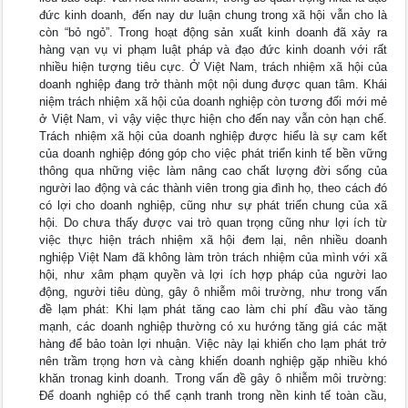
đức kinh doanh, đến nay dư luận chung trong xã hội vẫn cho là
còn “bỏ ngỏ”. Trong hoạt động sản xuất kinh doanh đã xảy ra
hàng vạn vụ vi phạm luật pháp và đạo đức kinh doanh với rất
nhiều hiện tượng tiêu cực. Ở Việt Nam, trách nhiệm xã hội của
doanh nghiệp đang trở thành một nội dung được quan tâm. Khái
niệm trách nhiệm xã hội của doanh nghiệp còn tương đối mới mẻ
ở Việt Nam, vì vậy việc thực hiện cho đến nay vẫn còn hạn chế.
Trách nhiệm xã hội của doanh nghiệp được hiểu là sự cam kết
của doanh nghiệp đóng góp cho việc phát triển kinh tế bền vững
thông qua những việc làm nâng cao chất lượng đời sống của
người lao động và các thành viên trong gia đình họ, theo cách đó
có lợi cho doanh nghiệp, cũng như sự phát triển chung của xã
hội. Do chưa thấy được vai trò quan trọng cũng như lợi ích từ
việc thực hiện trách nhiệm xã hội đem lại, nên nhiều doanh
nghiệp Việt Nam đã không làm tròn trách nhiệm của mình với xã
hội, như xâm phạm quyền và lợi ích hợp pháp của người lao
động, người tiêu dùng, gây ô nhiễm môi trường, như trong vấn
đề lạm phát: Khi lạm phát tăng cao làm chi phí đầu vào tăng
mạnh, các doanh nghiệp thường có xu hướng tăng giá các mặt
hàng để bảo toàn lợi nhuận. Việc này lại khiến cho lạm phát trở
nên trầm trọng hơn và càng khiến doanh nghiệp gặp nhiều khó
khăn tronag kinh doanh. Trong vấn đề gây ô nhiễm môi trường:
Để doanh nghiệp có thể cạnh tranh trong nền kinh tế toàn cầu,