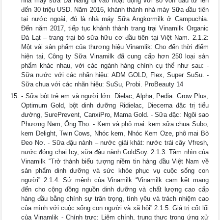
nhà máy sữa Đà Nẵng đi vào hoạt động với số vốn đầu tư lên
đến 30 triệu USD. Năm 2016, khánh thành nhà máy Sữa đầu tiên
tại nước ngoài, đó là nhà máy Sữa Angkormilk ở Campuchia.
Đến năm 2017, tiếp tục khánh thành trang trại Vinamilk Organic
Đà Lạt – trang trại bò sữa hữu cơ đầu tiên tại Việt Nam. 2.1.2:
Một vài sản phẩm của thương hiệu Vinamlik: Cho đến thời điểm
hiện tại, Công ty Sữa Vinamilk đã cung cấp hơn 250 loại sản
phẩm khác nhau, với các ngành hàng chính cụ thể như sau: -
Sữa nước với các nhãn hiệu: ADM GOLD, Flex, Super SuSu. -
Sữa chua với các nhãn hiệu: SuSu, Probi. ProBeauty 14
- Sữa bột trẻ em và người lớn: Dielac, Alpha, Pedia. Grow Plus,
Optimum Gold, bột dinh dưỡng Ridielac, Diecerna đặc trị tiểu
đường, SurePrevent, CanxiPro, Mama Gold. - Sữa đặc: Ngôi sao
Phương Nam, Ông Thọ. - Kem và phô mai: kem sữa chua Subo,
kem Delight, Twin Cows, Nhóc kem, Nhóc Kem Oze, phô mai Bò
Đeo Nơ. - Sữa đậu nành – nước giải khát: nước trái cây Vfresh,
nước đóng chai Icy, sữa đậu nành GoldSoy. 2.1.3: Tầm nhìn của
Vinamilk “Trở thành biểu tượng niềm tin hàng đầu Việt Nam về
sản phẩm dinh dưỡng và sức khỏe phục vụ cuộc sống con
người” 2.1.4: Sứ mệnh của Vinamilk “Vinamilk cam kết mang
đến cho cộng đồng nguồn dinh dưỡng và chất lượng cao cấp
hàng đầu bằng chính sự trân trọng, tình yêu và trách nhiệm cao
của mình với cuộc sống con người và xã hội” 2.1.5: Giá trị cốt lõi
của Vinamlik - Chính trực: Liêm chính, trung thực trong ứng xử