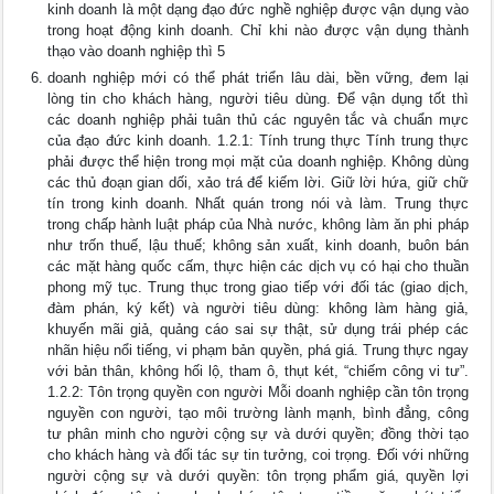
kinh doanh là một dạng đạo đức nghề nghiệp được vận dụng vào
trong hoạt động kinh doanh. Chỉ khi nào được vận dụng thành
thạo vào doanh nghiệp thì 5
doanh nghiệp mới có thể phát triển lâu dài, bền vững, đem lại
lòng tin cho khách hàng, người tiêu dùng. Để vận dụng tốt thì
các doanh nghiệp phải tuân thủ các nguyên tắc và chuẩn mực
của đạo đức kinh doanh. 1.2.1: Tính trung thực Tính trung thực
phải được thể hiện trong mọi mặt của doanh nghiệp. Không dùng
các thủ đoạn gian dối, xảo trá để kiếm lời. Giữ lời hứa, giữ chữ
tín trong kinh doanh. Nhất quán trong nói và làm. Trung thực
trong chấp hành luật pháp của Nhà nước, không làm ăn phi pháp
như trốn thuế, lậu thuế; không sản xuất, kinh doanh, buôn bán
các mặt hàng quốc cấm, thực hiện các dịch vụ có hại cho thuần
phong mỹ tục. Trung thục trong giao tiếp với đối tác (giao dịch,
đàm phán, ký kết) và người tiêu dùng: không làm hàng giả,
khuyến mãi giả, quảng cáo sai sự thật, sử dụng trái phép các
nhãn hiệu nổi tiếng, vi phạm bản quyền, phá giá. Trung thực ngay
với bản thân, không hối lộ, tham ô, thụt két, “chiếm công vi tư”.
1.2.2: Tôn trọng quyền con người Mỗi doanh nghiệp cần tôn trọng
nguyền con người, tạo môi trường lành mạnh, bình đẳng, công
tư phân minh cho người cộng sự và dưới quyền; đồng thời tạo
cho khách hàng và đối tác sự tin tưởng, coi trọng. Đối với những
người cộng sự và dưới quyền: tôn trọng phẩm giá, quyền lợi