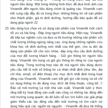
người tiêu dùng: Một trong những hình thức để đưa hình ảnh của
Vinamilk đến người tiêu dùng chính là quảng cáo. Vinamilk cam
kết cung cấp đầy đủ và trung thực những thông tin về sản phẩm
như thành phần, giá trị dinh dưỡng, hướng dẫn bảo quản để sử
dụng giúp người 22
tiêu dùng lựa chọn và sử dụng sản phẩm của Vinamilk một cách
tối ưu và hài lòng - Đáp ứng người tiêu dùng: Hiện nay, Vinamilk
đã tiếp tục nghiên cứu và đưa ra thị trường những sản phẩm với
chất lượng không ngừng nâng cao, ứng dụng những nghiên cứu
khoa học về dinh dưỡng mới nhất của thế giới, cho ra đời đa
dạng sản phẩm tốt cho sức khỏe, đáp ứng nhu cầu dinh dưỡng
của mọi đối tượng khách hàng. - Giữ gìn thông tin người tiêu
dùng: Vinamilk tôn trọng và giữ gìn thông tin riêng tư của người
tiêu dùng. Trong trường hợp nào đó mà người tiêu dùng được
yêu cầu tiết lộ một số thông tin cá nhân nhất định (như tên, địa
chỉ nhà, email, số điện thoại) cho mục đích nhất định trong hoạt
động của Vinamilk, Vinamilk cam kết giữ gìn cẩn trọng và sẽ chỉ
sử dụng thông tin đó đúng mục đích đã thỏa thuận, công bố. 
Bảo vệ môi trường Là một nhà sản xuất, Vinamilk luôn ý thức
rằng bất kỳ hoạt động sản xuất nào cũng có những tác động đến
môi trường xung quanh, do đó luôn nỗ lực tìm kiếm các giải pháp
giảm thiểu các tác động xấu đến môi trường và tìm cách sử
dụng hiệu quả các nguồn tài nguyên. - Vinamilk đã đưa hệ thống