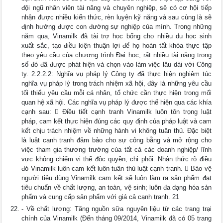
đội ngũ nhân viên tài năng và chuyên nghiệp, sẽ có cơ hội tiếp
nhận được nhiều kiến thức, rèn luyện kỹ năng và sau cùng là sẽ
định hướng được con đường sự nghiệp của mình. Trong những
năm qua, Vinamilk đã tài trợ học bổng cho nhiều du học sinh
xuất sắc, tạo điều kiện thuận lợi để họ hoàn tất khóa thực tập
theo yêu cầu của chương trình Đại học, rất nhiều tài năng trong
số đó đã được phát hiện và chọn vào làm việc lâu dài với Công
ty. 2.2.2.2: Nghĩa vụ pháp lý Công ty đã thực hiện nghiêm túc
nghĩa vụ pháp lý trong trách nhiệm xã hội, đây là những yêu cầu
tối thiểu yêu cầu mỗi cá nhân, tổ chức cần thực hiện trong mối
quan hệ xã hội. Các nghĩa vụ pháp lý được thể hiện qua các khía
cạnh sau:  Điều tiết cạnh tranh Vinamilk luôn tôn trọng luật
pháp, cam kết thực hiện đúng các quy định của pháp luật và cam
kết chịu trách nhiệm về những hành vi không tuân thủ. Đặc biệt
là luật cạnh tranh đảm bảo cho sự công bằng và mở rộng cho
việc tham gia thương trường của tất cả các doanh nghiệp/ lĩnh
vực không chiếm vị thế độc quyền, chi phối. Nhận thức rõ điều
đó Vinamilk luôn cam kết luôn tuân thủ luật cạnh tranh.  Bảo vệ
người tiêu dùng Vinamilk cam kết sẽ luôn làm ra sản phẩm đạt
tiêu chuẩn về chất lượng, an toàn, vệ sinh; luôn đa dạng hóa sản
phẩm và cung cấp sản phẩm với giá cả cạnh tranh. 21
- Về chất lượng: Tăng nguồn sữa nguyên liệu từ các trang trại
chính của Vinamilk (Đến tháng 09/2014, Vinamilk đã có 05 trang